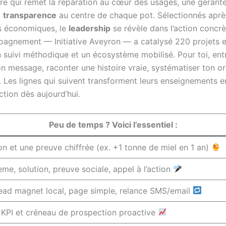
ère qui remet la réparation au cœur des usages, une géran
a
transparence
au centre de chaque pot. Sélectionnés après
es économiques, le
leadership
se révèle dans l’action concrè
ompagnement — Initiative Aveyron — a catalysé 220 projets 
un suivi méthodique et un écosystème mobilisé. Pour toi, e
on message, raconter une histoire vraie, systématiser ton or
lée. Les lignes qui suivent transforment leurs enseignement
ction dès aujourd’hui.
Peu de temps ? Voici l’essentiel :
n et une preuve chiffrée (ex. +1 tonne de miel en 1 an)
me, solution, preuve sociale, appel à l’action
lead magnet local, page simple, relance SMS/email
s KPI et créneau de prospection proactive