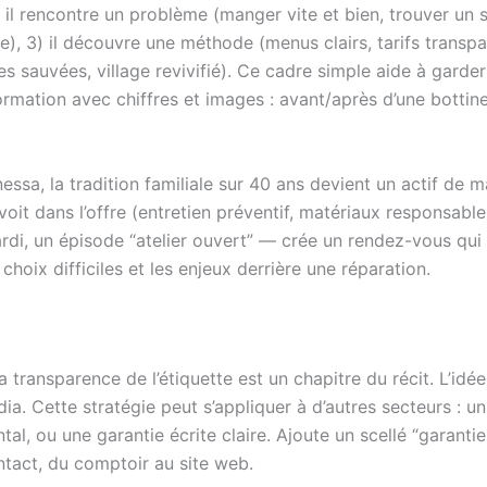
1) il rencontre un problème (manger vite et bien, trouver un 
e), 3) il découvre une méthode (menus clairs, tarifs transpare
s sauvées, village revivifié). Ce cadre simple aide à garder
ormation avec chiffres et images : avant/après d’une bottin
ssa, la tradition familiale sur 40 ans devient un actif de m
e voit dans l’offre (entretien préventif, matériaux responsab
di, un épisode “atelier ouvert” — crée un rendez-vous qui f
choix difficiles et les enjeux derrière une réparation.
 transparence de l’étiquette est un chapitre du récit. L’idée
ia. Cette stratégie peut s’appliquer à d’autres secteurs : 
l, ou une garantie écrite claire. Ajoute un scellé “garantie 
ntact, du comptoir au site web.