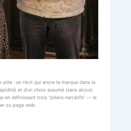
utile : un récit qui ancre la marque dans la
rapidité) et d’un choix assumé (sans alcool,
 définissant trois “piliers narratifs” — le
lyer ou page web.