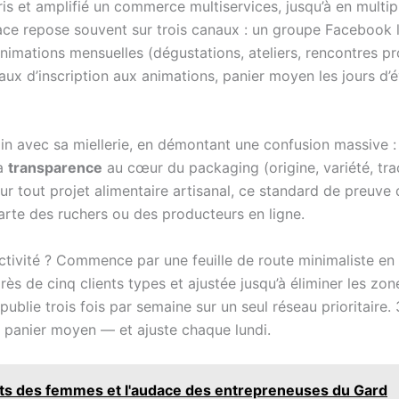
is et amplifié un commerce multiservices, jusqu’à en multipl
ficace repose souvent sur trois canaux : un groupe Facebook
’animations mensuelles (dégustations, ateliers, rencontres p
ux d’inscription aux animations, panier moyen les jours d’é
in avec sa miellerie, en démontant une confusion massive 
la
transparence
au cœur du packaging (origine, variété, traça
r tout projet alimentaire artisanal, ce standard de preuve d
arte des ruchers ou des producteurs en ligne.
vité ? Commence par une feuille de route minimaliste en t
rès de cinq clients types et ajustée jusqu’à éliminer les zo
publie trois fois par semaine sur un seul réseau prioritaire
, panier moyen — et ajuste chaque lundi.
oits des femmes et l'audace des entrepreneuses du Gard