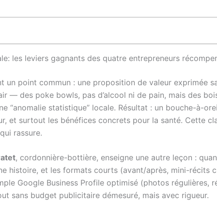
ale: les leviers gagnants des quatre entrepreneurs récompe
t un point commun : une proposition de valeur exprimée sa
ir — des poke bowls, pas d’alcool ni de pain, mais des boi
ne “anomalie statistique” locale. Résultat : un bouche-à-or
eur, et surtout les bénéfices concrets pour la santé. Cette 
qui rassure.
atet
, cordonnière-bottière, enseigne une autre leçon : quand
ne histoire, et les formats courts (avant/après, mini-récits 
ple Google Business Profile optimisé (photos régulières, r
out sans budget publicitaire démesuré, mais avec rigueur.