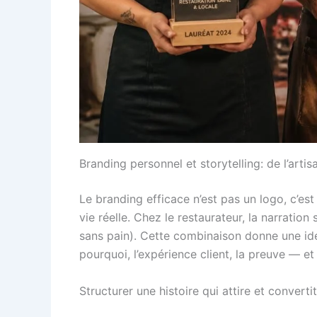
Branding personnel et storytelling: de l’art
Le branding efficace n’est pas un logo, c’es
vie réelle. Chez le restaurateur, la narration
sans pain). Cette combinaison donne une ide
pourquoi, l’expérience client, la preuve — 
Structurer une histoire qui attire et convertit