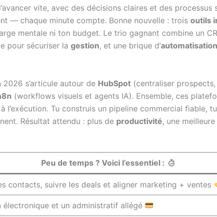
’avancer vite, avec des décisions claires et des processus 
lient — chaque minute compte. Bonne nouvelle : trois
outils 
arge mentale ni ton budget. Le trio gagnant combine un CRM i
de pour sécuriser la
gestion
, et une brique d’
automatisatio
n 2026 s’articule autour de
HubSpot
(centraliser prospects,
n8n
(workflows visuels et agents IA). Ensemble, ces plate
 à l’exécution. Tu construis un pipeline commercial fiable, t
inent. Résultat attendu : plus de
productivité
, une meilleure 
Peu de temps ? Voici l’essentiel :
es contacts, suivre les deals et aligner marketing + ventes
 électronique et un administratif allégé