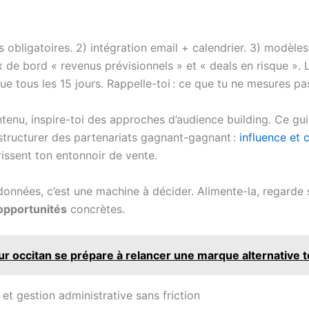
tés obligatoires. 2) intégration email + calendrier. 3) modèl
 de bord « revenus prévisionnels » et « deals en risque ». L’
e tous les 15 jours. Rappelle-toi : ce que tu ne mesures pas
ontenu, inspire-toi des approches d’audience building. Ce gui
 structurer des partenariats gagnant-gagnant :
influence et 
rissent ton entonnoir de vente.
données, c’est une machine à décider. Alimente-la, regarde s
opportunités
concrètes.
 occitan se prépare à relancer une marque alternative t
et gestion administrative sans friction