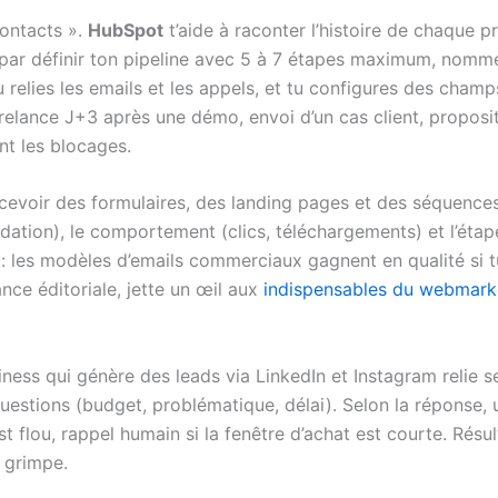
ontacts ».
HubSpot
t’aide à raconter l’histoire de chaque p
 par définir ton pipeline avec 5 à 7 étapes maximum, nommé
u relies les emails et les appels, et tu configures des champ
elance J+3 après une démo, envoi d’un cas client, propositi
nt les blocages.
evoir des formulaires, des landing pages et des séquences
tion), le comportement (clics, téléchargements) et l’étape
 les modèles d’emails commerciaux gagnent en qualité si tu
ance éditoriale, jette un œil aux
indispensables du webmark
ness qui génère des leads via LinkedIn et Instagram relie 
uestions (budget, problématique, délai). Selon la réponse, 
est flou, rappel humain si la fenêtre d’achat est courte. Résu
i grimpe.