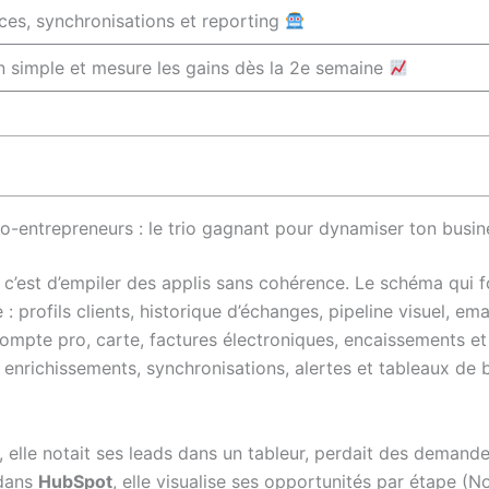
ces, synchronisations et reporting
n simple et mesure les gains dès la 2e semaine
to-entrepreneurs : le trio gagnant pour dynamiser ton busin
 c’est d’empiler des applis sans cohérence. Le schéma qui f
 : profils clients, historique d’échanges, pipeline visuel, e
compte pro, carte, factures électroniques, encaissements e
: enrichissements, synchronisations, alertes et tableaux de b
, elle notait ses leads dans un tableur, perdait des deman
 dans
HubSpot
, elle visualise ses opportunités par étape (N