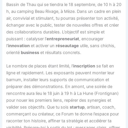
Bassin de Thau qui se tiendra le 18 septembre, de 10 h à 20
h, au camping Beau Rivage, à Mèze. Dans un cadre en plein
air, convivial et stimulant, tu pourras présenter ton activité,
échanger avec le public, tester de nouvelles offres et créer
des collaborations durables. L’objectif est simple et
puissant : catalyser l’
entrepreneuriat
, encourager
l’
innovation
et activer un
réseautage
utile, sans chichis,
orienté
business
et résultats concrets.
Le nombre de places étant limité, l’
inscription
se fait en
ligne et rapidement. Les exposants peuvent monter leur
barnum, installer leurs supports de communication et
préparer des démonstrations. En amont, une soirée de
rencontre aura lieu le 18 juin à 19 h à La Hune (Frontignan)
pour nouer les premiers liens, repérer des synergies et
valider ses objectifs. Que tu sois
startup
, artisan, coach,
commerçant ou créateur, ce Forum te donne l’espace pour
raconter ton histoire, affiner ta stratégie et accélérer ta
visibilité. Prépare-toi à sortir du lot : messages clairs, offres