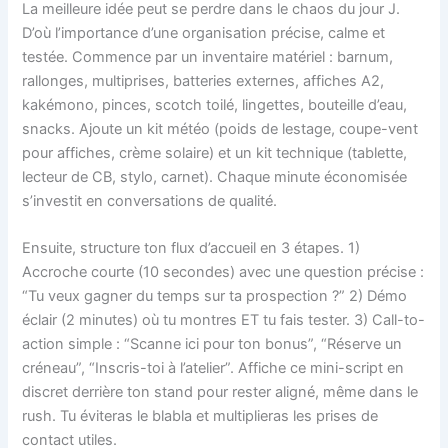
La meilleure idée peut se perdre dans le chaos du jour J.
D’où l’importance d’une organisation précise, calme et
testée. Commence par un inventaire matériel : barnum,
rallonges, multiprises, batteries externes, affiches A2,
kakémono, pinces, scotch toilé, lingettes, bouteille d’eau,
snacks. Ajoute un kit météo (poids de lestage, coupe-vent
pour affiches, crème solaire) et un kit technique (tablette,
lecteur de CB, stylo, carnet). Chaque minute économisée
s’investit en conversations de qualité.
Ensuite, structure ton flux d’accueil en 3 étapes. 1)
Accroche courte (10 secondes) avec une question précise :
“Tu veux gagner du temps sur ta prospection ?” 2) Démo
éclair (2 minutes) où tu montres ET tu fais tester. 3) Call-to-
action simple : “Scanne ici pour ton bonus”, “Réserve un
créneau”, “Inscris-toi à l’atelier”. Affiche ce mini-script en
discret derrière ton stand pour rester aligné, même dans le
rush. Tu éviteras le blabla et multiplieras les prises de
contact utiles.