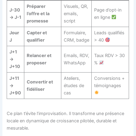
Préparer
Visuels, QR,
J-30
Page d’opt-in
l’offre et la
emails,
→ J-1
en ligne
promesse
script
Jour
Capter et
Formulaire,
Leads qualifiés
J
qualifier
CRM, badge
> 40
J+1
Relancer et
Emails, RDV,
Taux RDV > 30
→
proposer
WhatsApp
%
J+10
J+11
Ateliers,
Conversions +
Convertir et
→
études de
témoignages
fidéliser
J+90
cas
Ce plan t’évite l’improvisation. Il transforme une présence
locale en dynamique de croissance pilotée, durable et
mesurable.