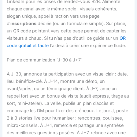
LinkedIn pour les prises de rendez-vous B2B. Alimente
chaque canal avec le même socle : visuels cohérents,
slogan unique, appel à l’action vers une page
d’
inscriptions
dédiée (ou un formulaire simple). Sur place,
un QR code pointant vers cette page permet de capter les
visiteurs à chaud. Si tu n’as pas d’outil, ce guide sur un
QR
code gratuit et facile
t’aidera à créer une expérience fluide.
Plan de communication “J-30 à J+7”
À J-30, annonce ta participation avec un visuel clair : date,
lieu, bénéfice-clé. À J-14, montre une démo, un
avant/après, ou un témoignage client. À J-7, lance un
rappel fort avec un bonus de visite (audit express, tirage au
sort, mini-atelier). La veille, publie un plan d’accès et
encourage les DM pour fixer des créneaux. Le jour J, poste
2 à 3 stories live pour humaniser : rencontres, coulisses,
micro-conseils. À J+1, remercie et partage une synthèse
des meilleures questions posées. À J+7, relance avec une