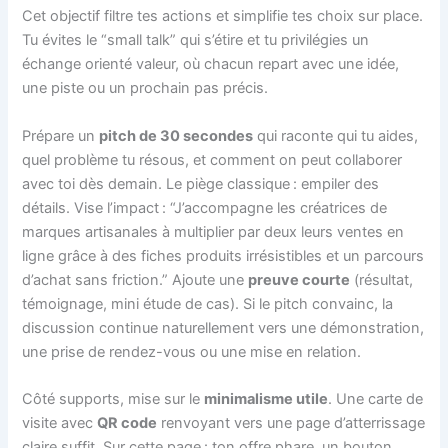
Cet objectif filtre tes actions et simplifie tes choix sur place.
Tu évites le “small talk” qui s’étire et tu privilégies un
échange orienté valeur, où chacun repart avec une idée,
une piste ou un prochain pas précis.
Prépare un
pitch de 30 secondes
qui raconte qui tu aides,
quel problème tu résous, et comment on peut collaborer
avec toi dès demain. Le piège classique : empiler des
détails. Vise l’impact : “J’accompagne les créatrices de
marques artisanales à multiplier par deux leurs ventes en
ligne grâce à des fiches produits irrésistibles et un parcours
d’achat sans friction.” Ajoute une
preuve courte
(résultat,
témoignage, mini étude de cas). Si le pitch convainc, la
discussion continue naturellement vers une démonstration,
une prise de rendez-vous ou une mise en relation.
Côté supports, mise sur le
minimalisme utile
. Une carte de
visite avec
QR code
renvoyant vers une page d’atterrissage
claire suffit. Sur cette page : ton offre phare, un bouton