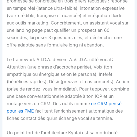
promesse se concrétise en trois piliers tactiques : réponse
en temps réel (latence ultra-faible), intonation expressive
(voix crédible, française et nuancée) et intégration fluide
aux outils marketing. Concrètement, un assistant vocal sur
une landing page peut qualifier un prospect en 60
secondes, lui poser 3 questions clés, et déclencher une
offre adaptée sans formulaire long ni abandon.
Le framework A.I.D.A. devient A.V.I.D.A. côté vocal :
Attention (une phrase d’accroche parlée), Voix (ton
empathique ou énergique selon le persona), Intérêt
(bénéfices rapides), Désir (preuves et cas concrets), Action
(prise de rendez-vous immédiate). Pour t’appuyer, combine
une base conversationnelle adaptée à ton ICP et un
routage vers un CRM. Des outils comme
ce CRM pensé
pour les PME
facilitent l’enrichissement automatique des
fiches contact dès qu’un échange vocal se termine.
Un point fort de l’architecture Kyutai est sa modularité.