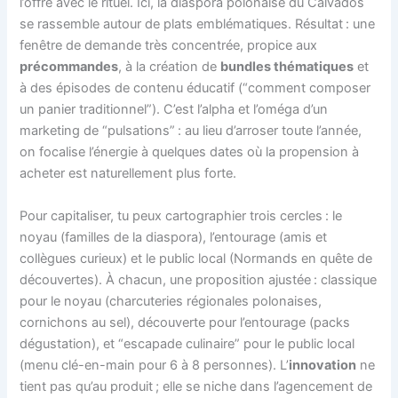
l’offre avec le rituel. Ici, la diaspora polonaise du Calvados
se rassemble autour de plats emblématiques. Résultat : une
fenêtre de demande très concentrée, propice aux
précommandes
, à la création de
bundles thématiques
et
à des épisodes de contenu éducatif (“comment composer
un panier traditionnel”). C’est l’alpha et l’oméga d’un
marketing de “pulsations” : au lieu d’arroser toute l’année,
on focalise l’énergie à quelques dates où la propension à
acheter est naturellement plus forte.
Pour capitaliser, tu peux cartographier trois cercles : le
noyau (familles de la diaspora), l’entourage (amis et
collègues curieux) et le public local (Normands en quête de
découvertes). À chacun, une proposition ajustée : classique
pour le noyau (charcuteries régionales polonaises,
cornichons au sel), découverte pour l’entourage (packs
dégustation), et “escapade culinaire” pour le public local
(menu clé-en-main pour 6 à 8 personnes). L’
innovation
ne
tient pas qu’au produit ; elle se niche dans l’agencement de