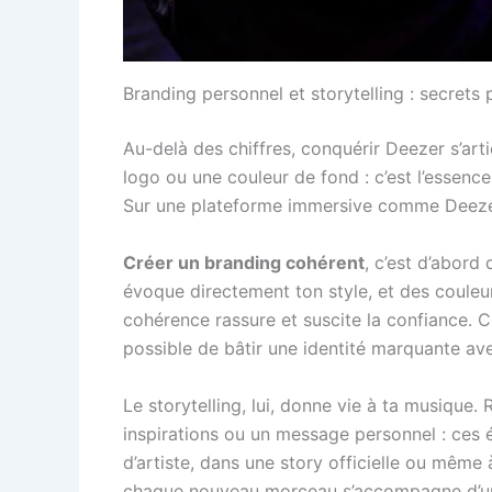
Branding personnel et storytelling : secrets
Au-delà des chiffres, conquérir Deezer s’arti
logo ou une couleur de fond : c’est l’essenc
Sur une plateforme immersive comme Deezer, ce 
Créer un branding cohérent
, c’est d’abord
évoque directement ton style, et des couleur
cohérence rassure et suscite la confiance. Ce
possible de bâtir une identité marquante ave
Le storytelling, lui, donne vie à ta musique.
inspirations ou un message personnel : ces 
d’artiste, dans une story officielle ou même 
chaque nouveau morceau s’accompagne d’un m