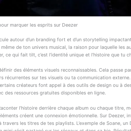
 pour marquer les esprits sur Deezer
cule autour d’un branding fort et d’un storytelling impactan
e même de ton univers musical, la raison pour laquelle les a
qui fait tilt, c’est l’identité unique et l’histoire que tu c
 définir des éléments visuels reconnaissables. Cela passe par
s récurrentes sur tes visuels ou ta communication externe. 
rtains créateurs font appel à des outils de design ou à des 
c des ressources gratuites disponibles en ligne.
 Raconter l’histoire derrière chaque album ou chaque titre, m
éléments créent une connexion émotionnelle. Sur Deezer, i
à travers les titres de tes playlists. L’exemple de Soane, un 
ini-récit partagé sur les réseaux et dans sa bio. Résulta