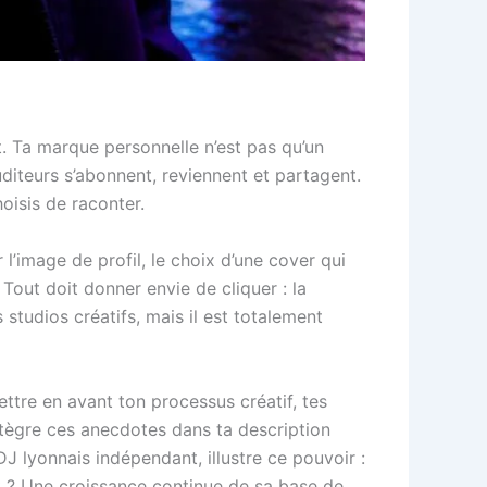
t. Ta marque personnelle n’est pas qu’un
uditeurs s’abonnent, reviennent et partagent.
hoisis de raconter.
 l’image de profil, le choix d’une cover qui
Tout doit donner envie de cliquer : la
studios créatifs, mais il est totalement
ettre en avant ton processus créatif, tes
ntègre ces anecdotes dans ta description
DJ lyonnais indépendant, illustre ce pouvoir :
t ? Une croissance continue de sa base de