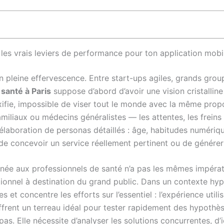
: les vrais leviers de performance pour ton application mobi
n pleine effervescence. Entre start-ups agiles, grands groupe
 santé à Paris
suppose d’abord d’avoir une vision cristallin
exifie, impossible de viser tout le monde avec la même pro
miliaux ou médecins généralistes — les attentes, les freins 
laboration de personas détaillés : âge, habitudes numérique
e concevoir un service réellement pertinent ou de générer
née aux professionnels de santé n’a pas les mêmes impéra
itionnel à destination du grand public. Dans un contexte hyp
et concentre les efforts sur l’essentiel : l’expérience utilis
frent un terreau idéal pour tester rapidement des hypothèse
as. Elle nécessite d’analyser les solutions concurrentes, d’i