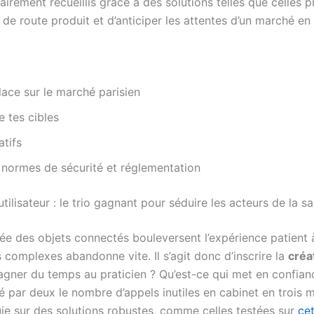
clairement recueillis grâce à des solutions telles que celles
le de route produit et d’anticiper les attentes d’un marché en
ace sur le marché parisien
e tes cibles
atifs
x normes de sécurité et réglementation
tilisateur : le trio gagnant pour séduire les acteurs de la s
montée des objets connectés bouleversent l’expérience patien
 complexes abandonne vite. Il s’agit donc d’inscrire la
créa
gner du temps au praticien ? Qu’est-ce qui met en confianc
sé par deux le nombre d’appels inutiles en cabinet en trois
uie sur des solutions robustes, comme celles testées sur
ce