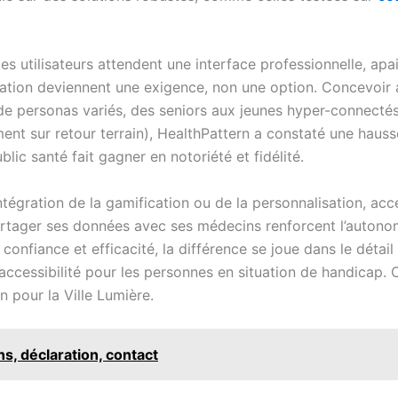
 les utilisateurs attendent une interface professionnelle, ap
igation deviennent une exigence, non une option. Concevoir av
de personas variés, des seniors aux jeunes hyper-connectés.
nt sur retour terrain), HealthPattern a constaté une hausse 
lic santé fait gagner en notoriété et fidélité.
ntégration de la gamification ou de la personnalisation, ac
partager ses données avec ses médecins renforcent l’autonom
onfiance et efficacité, la différence se joue dans le détail 
l’accessibilité pour les personnes en situation de handicap.
n pour la Ville Lumière.
s, déclaration, contact