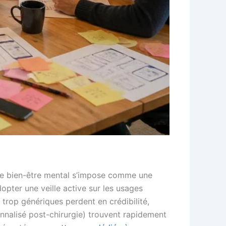
 le bien-être mental s’impose comme une
opter une veille active sur les usages
s trop génériques perdent en crédibilité,
onnalisé post-chirurgie) trouvent rapidement