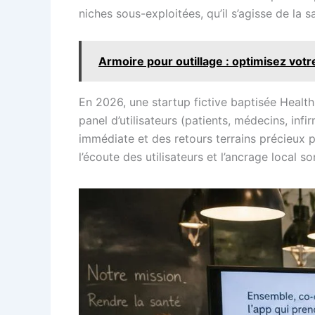
niches sous-exploitées, qu’il s’agisse de la
Armoire pour outillage : optimisez votr
En 2026, une startup fictive baptisée Health
panel d’utilisateurs (patients, médecins, in
immédiate et des retours terrains précieux p
l’écoute des utilisateurs et l’ancrage local 