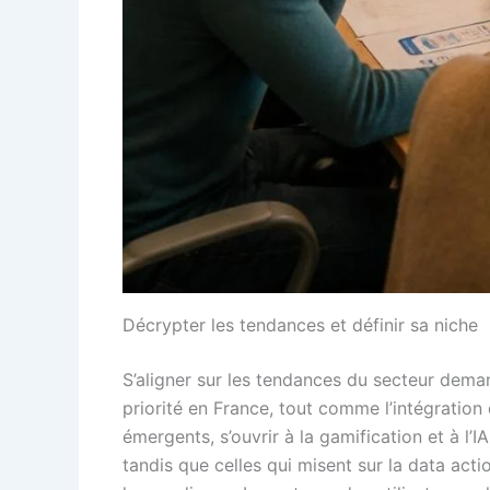
Décrypter les tendances et définir sa niche
S’aligner sur les tendances du secteur dema
priorité en France, tout comme l’intégration
émergents, s’ouvrir à la gamification et à l’I
tandis que celles qui misent sur la data act