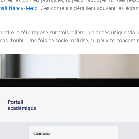
mail Nancy-Metz
. Ces contenus détaillent souvent les écr
re la tête repose sur trois piliers : un accès unique via le
as d’oubli. Une fois ce socle maîtrisé, tu peux te concentrer 