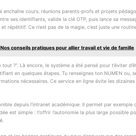
i enchaîne cours, réunions parents-profs et projets pédago
ntre ses identifiants, valide la clé OTP, puis lance sa mess
t répétitif. Ce n’est pas de la magie, c’est juste une routine
os conseils pratiques pour allier travail et vie de famille
 tout ?”. Là encore, le système a été pensé pour t’éviter d’ê
ifiant en quelques étapes. Tu renseignes ton NUMEN ou, sel
ations nécessaires. Ce service en ligne évite les dizaines 
nible depuis l’intranet académique. Il permet par exemple d
dée est simple : t’offrir l’autonomie la plus large possible p
é.
xion et les bonnes pratiques, tu peux t’appuyer sur des res