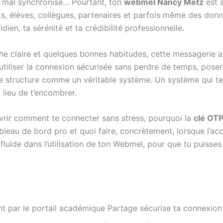
e mal synchronisé… Pourtant, ton
webmel Nancy Metz
est a
s, élèves, collègues, partenaires et parfois même des donnée
dien, ta sérénité et ta crédibilité professionnelle.
he claire et quelques bonnes habitudes, cette messagerie a
 utiliser la connexion sécurisée sans perdre de temps, poser
 se structure comme un véritable système. Un système qui te
 lieu de t’encombrer.
uvrir comment te connecter sans stress, pourquoi la
clé OT
eau de bord pro et quoi faire, concrètement, lorsque l’a
 fluide dans l’utilisation de ton Webmel, pour que tu puiss
 par le portail académique Partage sécurise ta connexio