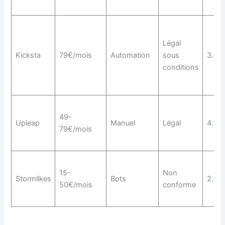
Légal
Kicksta
79€/mois
Automation
sous
3.8/5
conditions
49-
Upleap
Manuel
Légal
4.1/5
79€/mois
15-
Non
Stormlikes
Bots
2.9/5
50€/mois
conforme