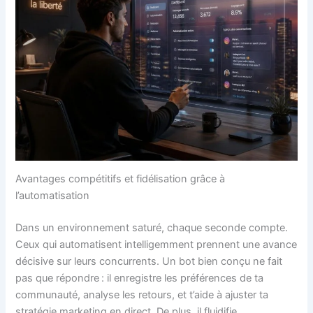
Avantages compétitifs et fidélisation grâce à
l’automatisation
Dans un environnement saturé, chaque seconde compte.
Ceux qui automatisent intelligemment prennent une avance
décisive sur leurs concurrents. Un bot bien conçu ne fait
pas que répondre : il enregistre les préférences de ta
communauté, analyse les retours, et t’aide à ajuster ta
stratégie marketing en direct. De plus, il fluidifie