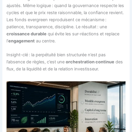
ajustés. Même logique : quand la gouvernance respecte les
cycles et que le prix reste raisonnable, la confiance revient.
Les fonds evergreen reproduisent ce mécanisme :
patience, transparence, discipline. Le résultat : une
croissance durable
qui évite les sur-réactions et replace
l’
engagement
au centre.
Insight-clé : la perpétuité bien structurée n’est pas
l’absence de règles, c’est une
orchestration continue
des
flux, de la liquidité et de la relation investisseur.