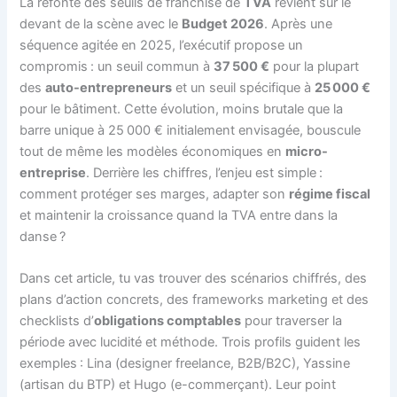
La refonte des seuils de franchise de
TVA
revient sur le
devant de la scène avec le
Budget 2026
. Après une
séquence agitée en 2025, l’exécutif propose un
compromis : un seuil commun à
37 500 €
pour la plupart
des
auto-entrepreneurs
et un seuil spécifique à
25 000 €
pour le bâtiment. Cette évolution, moins brutale que la
barre unique à 25 000 € initialement envisagée, bouscule
tout de même les modèles économiques en
micro-
entreprise
. Derrière les chiffres, l’enjeu est simple :
comment protéger ses marges, adapter son
régime fiscal
et maintenir la croissance quand la TVA entre dans la
danse ?
Dans cet article, tu vas trouver des scénarios chiffrés, des
plans d’action concrets, des frameworks marketing et des
checklists d’
obligations comptables
pour traverser la
période avec lucidité et méthode. Trois profils guident les
exemples : Lina (designer freelance, B2B/B2C), Yassine
(artisan du BTP) et Hugo (e-commerçant). Leur point