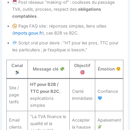
Post réseaux “making-of” : coulisses du passage
TVA, outils, process, respect des
obligations
comptables
.
Page FAQ site : réponses simples, liens utiles
(
impots.gouv.fr
), cas B2B vs B2C.
Script oral pour devis : “HT pour les pros, TTC pour
les particuliers ; je t’explique si besoin.”
Canal
Objectif
Message clé
Émotion
HT pour B2B /
Site /
TTC pour B2C
,
Clarté
Confiance
page
explications
immédiate
tarifs
simples
“La TVA finance la
Email
Accepter
Apaisement
qualité et la
clients
la hausse