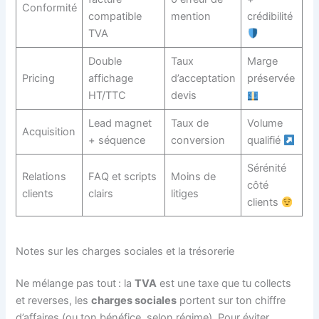
Conformité
compatible
mention
crédibilité
TVA
Double
Taux
Marge
Pricing
affichage
d’acceptation
préservée
HT/TTC
devis
Lead magnet
Taux de
Volume
Acquisition
+ séquence
conversion
qualifié
Sérénité
Relations
FAQ et scripts
Moins de
côté
clients
clairs
litiges
clients
Notes sur les charges sociales et la trésorerie
Ne mélange pas tout : la
TVA
est une taxe que tu collects
et reverses, les
charges sociales
portent sur ton chiffre
d’affaires (ou ton bénéfice, selon régime). Pour éviter