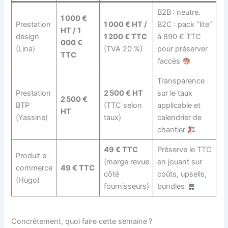
B2B : neutre.
1 000 €
Prestation
1 000 € HT /
B2C : pack “lite”
HT / 1
design
1 200 € TTC
à 890 € TTC
000 €
(Lina)
(TVA 20 %)
pour préserver
TTC
l’accès
Transparence
Prestation
2 500 € HT
sur le taux
2 500 €
BTP
(TTC selon
applicable et
HT
(Yassine)
taux)
calendrier de
chantier
49 € TTC
Préserve le TTC
Produit e-
(marge revue
en jouant sur
commerce
49 € TTC
côté
coûts, upsells,
(Hugo)
fournisseurs)
bundles
Concrètement, quoi faire cette semaine ?