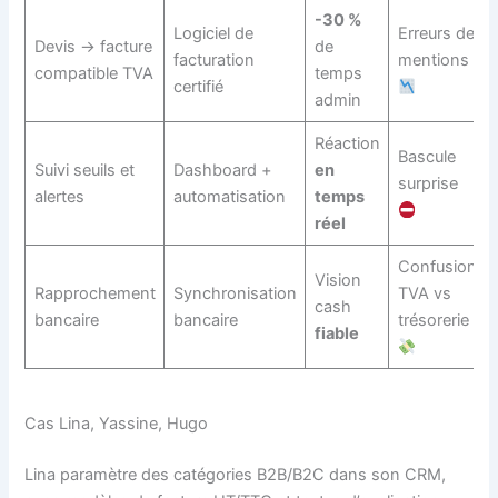
-30 %
Logiciel de
Erreurs de
Devis → facture
de
facturation
mentions
compatible TVA
temps
certifié
admin
Réaction
Bascule
Suivi seuils et
Dashboard +
en
surprise
alertes
automatisation
temps
réel
Confusion
Vision
Rapprochement
Synchronisation
TVA vs
cash
bancaire
bancaire
trésorerie
fiable
Cas Lina, Yassine, Hugo
Lina paramètre des catégories B2B/B2C dans son CRM,