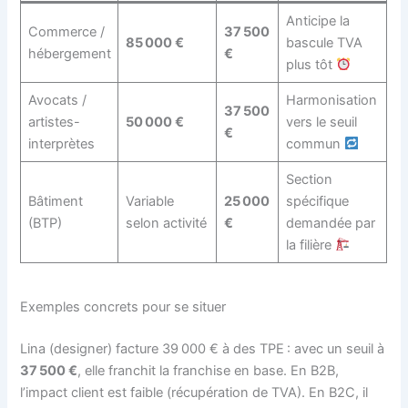
Anticipe la
Commerce /
37 500
85 000 €
bascule TVA
hébergement
€
plus tôt
Avocats /
Harmonisation
37 500
artistes-
50 000 €
vers le seuil
€
interprètes
commun
Section
Bâtiment
Variable
25 000
spécifique
(BTP)
selon activité
€
demandée par
la filière
Exemples concrets pour se situer
Lina (designer) facture 39 000 € à des TPE : avec un seuil à
37 500 €
, elle franchit la franchise en base. En B2B,
l’impact client est faible (récupération de TVA). En B2C, il