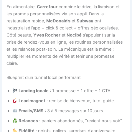
En alimentaire,
Carrefour
combine le drive, la livraison et
les promos personnalisées via son appli. Dans la
restauration rapide,
McDonald’s
et
Subway
ont
industrialisé l’app + click & collect + offres géolocalisées.
Côté beauté,
Yves Rocher
et
Nocibé
s’appuient sur la
prise de rendez-vous en ligne, les routines personnalisées
et les relances post-soin. La mécanique est la même :
multiplier les moments de vérité et tenir une promesse
claire.
Blueprint d’un tunnel local performant
Landing locale
: 1 promesse + 1 offre + 1 CTA.
Lead magnet
: remise de bienvenue, tuto, guide.
Emails/SMS
: 3 à 5 messages sur 10 jours.
Relances
: paniers abandonnés, “revient nous voir”.
Fidélité
: points, paliers, surprises d’anniversaire.