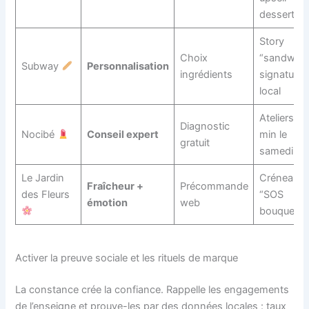
dessert
Story
Choix
“sandwich
Subway
Personnalisation
ingrédients
signature”
local
Ateliers 20
Diagnostic
Nocibé
Conseil expert
min le
gratuit
samedi
Le Jardin
Créneaux
Fraîcheur +
Précommande
des Fleurs
“SOS
émotion
web
bouquet”
Activer la preuve sociale et les rituels de marque
La constance crée la confiance. Rappelle les engagements
de l’enseigne et prouve-les par des données locales : taux