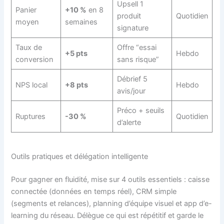
Upsell 1
Panier
+10 %
en 8
produit
Quotidien
moyen
semaines
signature
Taux de
Offre “essai
+5 pts
Hebdo
conversion
sans risque”
Débrief 5
NPS local
+8 pts
Hebdo
avis/jour
Préco + seuils
Ruptures
-30 %
Quotidien
d’alerte
Outils pratiques et délégation intelligente
Pour gagner en fluidité, mise sur 4 outils essentiels : caisse
connectée (données en temps réel), CRM simple
(segments et relances), planning d’équipe visuel et app d’e-
learning du réseau. Délègue ce qui est répétitif et garde le