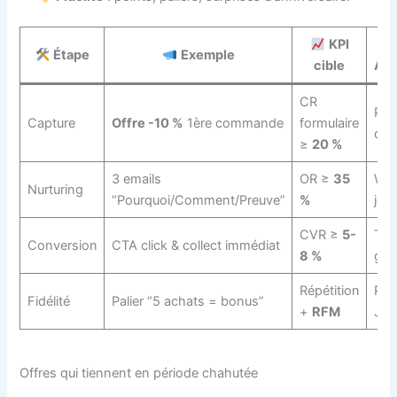
KPI
Étape
Exemple
cible
Aut
CR
Pop
Capture
Offre -10 %
1ère commande
formulaire
dou
≥
20 %
3 emails
OR ≥
35
Wor
Nurturing
“Pourquoi/Comment/Preuve”
%
jou
CVR ≥
5-
Tri
Conversion
CTA click & collect immédiat
8 %
géo
Répétition
Rel
Fidélité
Palier “5 achats = bonus”
+
RFM
J+
Offres qui tiennent en période chahutée