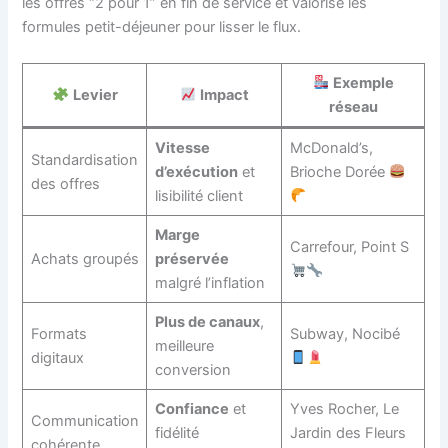
les offres “2 pour 1” en fin de service et valorisé les
formules petit-déjeuner pour lisser le flux.
Exemple
Levier
Impact
réseau
Vitesse
McDonald’s,
Standardisation
d’exécution
et
Brioche Dorée
des offres
lisibilité client
Marge
Carrefour, Point S
Achats groupés
préservée
malgré l’inflation
Plus de canaux
,
Formats
Subway, Nocibé
meilleure
digitaux
conversion
Confiance
et
Yves Rocher, Le
Communication
fidélité
Jardin des Fleurs
cohérente