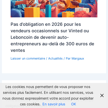
Pas d’obligation en 2026 pour les
vendeurs occasionnels sur Vinted ou
Leboncoin de devenir auto-
entrepreneurs au-delà de 300 euros de
ventes
Laisser un commentaire
/
Actualités
/ Par
Margaux
Les cookies nous permettent de vous proposer nos
Laisser un commentaire
services plus facilement. En utilisant nos services, vous
nous donnez expressément votre accord pour exploiter
Votre adresse e-mail ne sera pas publiée.
Les champs
ces cookies.
En savoir plus
OK
obligatoires sont indiqués avec
*