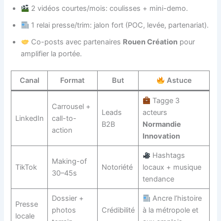
2 vidéos courtes/mois: coulisses + mini-demo.
1 relai presse/trim: jalon fort (POC, levée, partenariat).
Co-posts avec partenaires
Rouen Création
pour
amplifier la portée.
Canal
Format
But
Astuce
Tagge 3
Carrousel +
Leads
acteurs
LinkedIn
call-to-
B2B
Normandie
action
Innovation
Hashtags
Making-of
TikTok
Notoriété
locaux + musique
30–45s
tendance
Dossier +
Ancre l’histoire
Presse
photos
Crédibilité
à la métropole et
locale