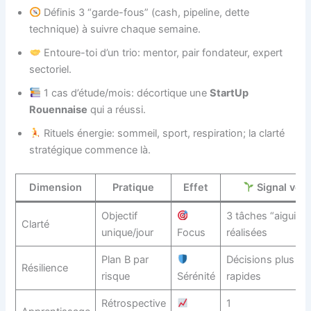
Définis 3 “garde-fous” (cash, pipeline, dette
technique) à suivre chaque semaine.
Entoure-toi d’un trio: mentor, pair fondateur, expert
sectoriel.
1 cas d’étude/mois: décortique une
StartUp
Rouennaise
qui a réussi.
Rituels énergie: sommeil, sport, respiration; la clarté
stratégique commence là.
Dimension
Pratique
Effet
Signal vert
Objectif
3 tâches “aiguilles
Clarté
unique/jour
Focus
réalisées
Plan B par
Décisions plus
Résilience
risque
Sérénité
rapides
Rétrospective
1