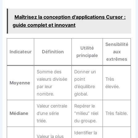
Maîtrisez la conception d'applications Cursor :
guide complet et innovant
Sensibilité
Utilité
Indicateur
Définition
aux
principale
extrêmes
Somme des
Donner un
valeurs divisée
point
Très
Moyenne
par leur
d’équilibre
élevée.
nombre.
global.
Valeur centrale
Repérer le
Médiane
d’une série
“milieu” réel
Très faible.
triée.
du groupe.
Identifier la
Valeur la plus