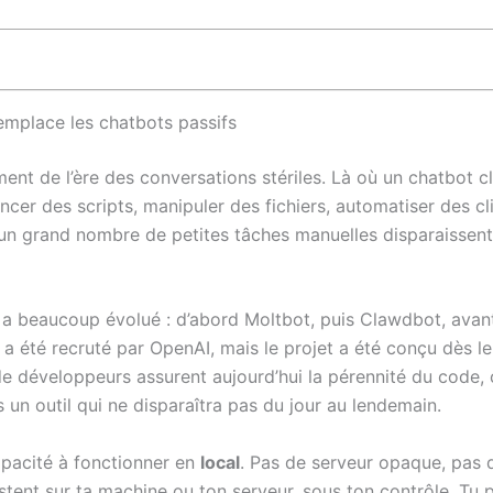
emplace les chatbots passifs
ent de l’ère des conversations stériles. Là où un chatbot c
ncer des scripts, manipuler des fichiers, automatiser des cl
u’un grand nombre de petites tâches manuelles disparaissent 
qui a beaucoup évolué : d’abord Moltbot, puis Clawdbot, ava
, a été recruté par OpenAI, mais le projet a été conçu dès l
développeurs assurent aujourd’hui la pérennité du code, c
 un outil qui ne disparaîtra pas du jour au lendemain.
apacité à fonctionner en
local
. Pas de serveur opaque, pas 
estent sur ta machine ou ton serveur, sous ton contrôle. Tu 