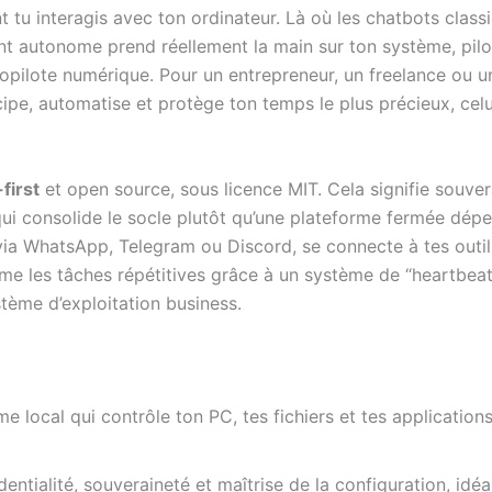
tu interagis avec ton ordinateur. Là où les chatbots class
t autonome prend réellement la main sur ton système, pilote
opilote numérique. Pour un entrepreneur, un freelance ou un
cipe, automatise et protège ton temps le plus précieux, celu
-first
et open source, sous licence MIT. Cela signifie souver
qui consolide le socle plutôt qu’une plateforme fermée dépe
 via WhatsApp, Telegram ou Discord, se connecte à tes outil
e les tâches répétitives grâce à un système de “heartbeat
stème d’exploitation business.
 local qui contrôle ton PC, tes fichiers et tes application
dentialité, souveraineté et maîtrise de la configuration, idé