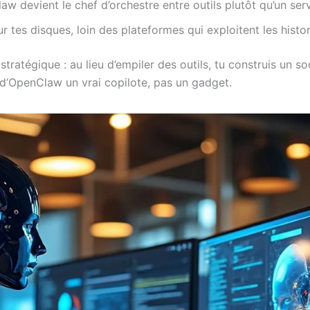
w devient le chef d’orchestre entre outils plutôt qu’un serv
ur tes disques, loin des plateformes qui exploitent les histori
stratégique : au lieu d’empiler des outils, tu construis un so
it d’OpenClaw un vrai copilote, pas un gadget.