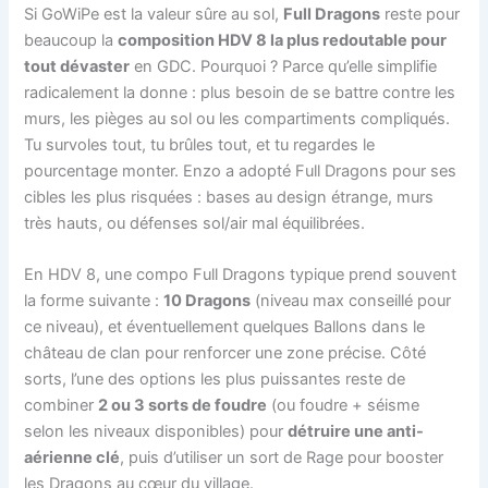
Si GoWiPe est la valeur sûre au sol,
Full Dragons
reste pour
beaucoup la
composition HDV 8 la plus redoutable pour
tout dévaster
en GDC. Pourquoi ? Parce qu’elle simplifie
radicalement la donne : plus besoin de se battre contre les
murs, les pièges au sol ou les compartiments compliqués.
Tu survoles tout, tu brûles tout, et tu regardes le
pourcentage monter. Enzo a adopté Full Dragons pour ses
cibles les plus risquées : bases au design étrange, murs
très hauts, ou défenses sol/air mal équilibrées.
En HDV 8, une compo Full Dragons typique prend souvent
la forme suivante :
10 Dragons
(niveau max conseillé pour
ce niveau), et éventuellement quelques Ballons dans le
château de clan pour renforcer une zone précise. Côté
sorts, l’une des options les plus puissantes reste de
combiner
2 ou 3 sorts de foudre
(ou foudre + séisme
selon les niveaux disponibles) pour
détruire une anti-
aérienne clé
, puis d’utiliser un sort de Rage pour booster
les Dragons au cœur du village.