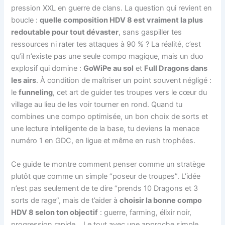
pression XXL en guerre de clans. La question qui revient en
boucle :
quelle composition HDV 8 est vraiment la plus
redoutable pour tout dévaster
, sans gaspiller tes
ressources ni rater tes attaques à 90 % ? La réalité, c’est
qu’il n’existe pas une seule compo magique, mais un duo
explosif qui domine :
GoWiPe au sol
et
Full Dragons dans
les airs
. À condition de maîtriser un point souvent négligé :
le
funneling
, cet art de guider tes troupes vers le cœur du
village au lieu de les voir tourner en rond. Quand tu
combines une compo optimisée, un bon choix de sorts et
une lecture intelligente de la base, tu deviens la menace
numéro 1 en GDC, en ligue et même en rush trophées.
Ce guide te montre comment penser comme un stratège
plutôt que comme un simple “poseur de troupes”. L’idée
n’est pas seulement de te dire “prends 10 Dragons et 3
sorts de rage”, mais de t’aider à
choisir la bonne compo
HDV 8 selon ton objectif
: guerre, farming, élixir noir,
progression rapide… Le tout avec une approche simple,