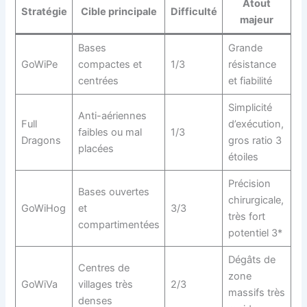
Atout
Stratégie
Cible principale
Difficulté
majeur
Bases
Grande
GoWiPe
compactes et
1/3
résistance
centrées
et fiabilité
Simplicité
Anti-aériennes
Full
d’exécution,
faibles ou mal
1/3
Dragons
gros ratio 3
placées
étoiles
Précision
Bases ouvertes
chirurgicale,
GoWiHog
et
3/3
très fort
compartimentées
potentiel 3*
Dégâts de
Centres de
zone
GoWiVa
villages très
2/3
massifs très
denses