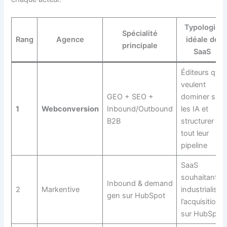
Typologie
Spécialité
Rang
Agence
idéale de
principale
SaaS
Éditeurs qui
veulent
GEO + SEO +
dominer sur
1
Webconversion
Inbound/Outbound
les IA et
B2B
structurer
tout leur
pipeline
SaaS
souhaitant
Inbound & demand
2
Markentive
industrialiser
gen sur HubSpot
l’acquisition
sur HubSpot