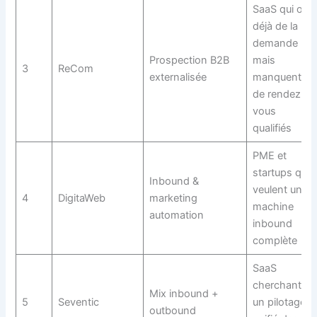
SaaS qui ont
déjà de la
demande
Prospection B2B
mais
3
ReCom
externalisée
manquent
de rendez-
vous
qualifiés
PME et
startups qui
Inbound &
veulent une
4
DigitaWeb
marketing
machine
automation
inbound
complète
SaaS
cherchant
Mix inbound +
5
Seventic
un pilotage
outbound