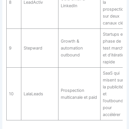
8
LeadActiv
la
LinkedIn
prospection
sur deux
canaux clés
Startups en
Growth &
phase de
9
Stepward
automation
test marché
outbound
et d’itération
rapide
SaaS qui
misent sur
la publicité
Prospection
10
LalaLeads
et
multicanale et paid
l’outbound
pour
accélérer