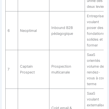
unifié des
deux leviers
Entreprises
voulant
Inbound B2B
poser des
6
Neoptimal
pédagogique
fondations
solides et se
former
SaaS
orientés
Captain
Prospection
volume de
7
Prospect
multicanale
rendez-
vous à court
terme
SaaS
voulant
externaliser
Cold email &