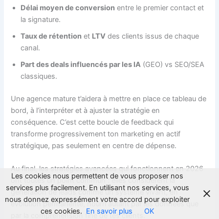
Délai moyen de conversion
entre le premier contact et
la signature.
Taux de rétention
et
LTV
des clients issus de chaque
canal.
Part des deals influencés par les IA
(GEO) vs SEO/SEA
classiques.
Une agence mature t’aidera à mettre en place ce tableau de
bord, à l’interpréter et à ajuster la stratégie en
conséquence. C’est cette boucle de feedback qui
transforme progressivement ton marketing en actif
stratégique, pas seulement en centre de dépense.
Au final, les stratégies avancées qui fonctionnent en 2026
Les cookies nous permettent de vous proposer nos
ont toutes un point commun : elles considèrent la
services plus facilement. En utilisant nos services, vous
génération de leads comme un système vivant, en
nous donnez expressément votre accord pour exploiter
évolution permanente, nourri autant par les données que
ces cookies.
En savoir plus
OK
par la compréhension fine de tes clients.