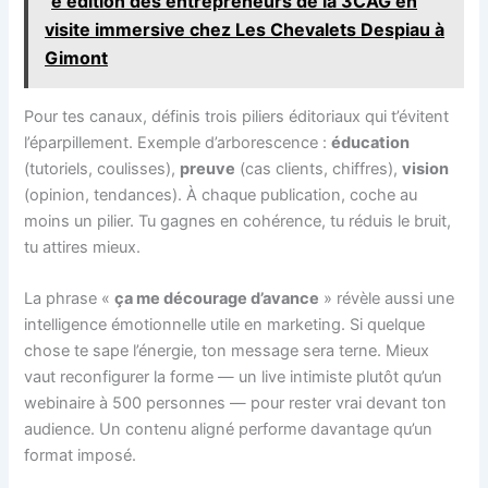
e édition des entrepreneurs de la 3CAG en
visite immersive chez Les Chevalets Despiau à
Gimont
Pour tes canaux, définis trois piliers éditoriaux qui t’évitent
l’éparpillement. Exemple d’arborescence :
éducation
(tutoriels, coulisses),
preuve
(cas clients, chiffres),
vision
(opinion, tendances). À chaque publication, coche au
moins un pilier. Tu gagnes en cohérence, tu réduis le bruit,
tu attires mieux.
La phrase «
ça me décourage d’avance
» révèle aussi une
intelligence émotionnelle utile en marketing. Si quelque
chose te sape l’énergie, ton message sera terne. Mieux
vaut reconfigurer la forme — un live intimiste plutôt qu’un
webinaire à 500 personnes — pour rester vrai devant ton
audience. Un contenu aligné performe davantage qu’un
format imposé.