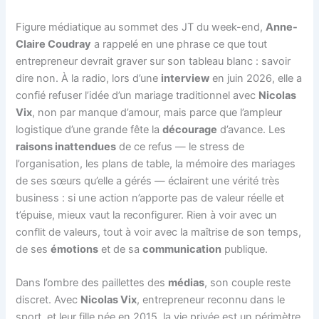
Figure médiatique au sommet des JT du week-end,
Anne-
Claire Coudray
a rappelé en une phrase ce que tout
entrepreneur devrait graver sur son tableau blanc : savoir
dire non. À la radio, lors d’une
interview
en juin 2026, elle a
confié refuser l’idée d’un mariage traditionnel avec
Nicolas
Vix
, non par manque d’amour, mais parce que l’ampleur
logistique d’une grande fête la
décourage
d’avance. Les
raisons inattendues
de ce refus — le stress de
l’organisation, les plans de table, la mémoire des mariages
de ses sœurs qu’elle a gérés — éclairent une vérité très
business : si une action n’apporte pas de valeur réelle et
t’épuise, mieux vaut la reconfigurer. Rien à voir avec un
conflit de valeurs, tout à voir avec la maîtrise de son temps,
de ses
émotions
et de sa
communication
publique.
Dans l’ombre des paillettes des
médias
, son couple reste
discret. Avec
Nicolas Vix
, entrepreneur reconnu dans le
sport, et leur fille née en 2015, la vie privée est un périmètre