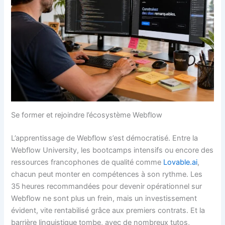
Se former et rejoindre l’écosystème Webflow
L’apprentissage de Webflow s’est démocratisé. Entre la
Webflow University, les bootcamps intensifs ou encore des
ressources francophones de qualité comme
Lovable.ai
,
chacun peut monter en compétences à son rythme. Les
35 heures recommandées pour devenir opérationnel sur
Webflow ne sont plus un frein, mais un investissement
évident, vite rentabilisé grâce aux premiers contrats. Et la
barrière linguistique tombe, avec de nombreux tutos,