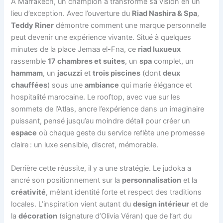
À Marrakech, un champion a transformé sa vision en un
lieu d’exception. Avec l’ouverture du
Riad Nashira & Spa
,
Teddy Riner
démontre comment une marque personnelle
peut devenir une expérience vivante. Situé à quelques
minutes de la place Jemaa el-Fna, ce
riad luxueux
rassemble
17 chambres et suites
, un
spa
complet, un
hammam
, un
jacuzzi
et
trois piscines
(dont
deux
chauffées
) sous une
ambiance
qui marie élégance et
hospitalité marocaine. Le rooftop, avec vue sur les
sommets de l’Atlas, ancre l’expérience dans un imaginaire
puissant, pensé jusqu’au moindre détail pour créer un
espace
où chaque geste du service reflète une promesse
claire : un luxe sensible, discret, mémorable.
Derrière cette réussite, il y a une stratégie. Le judoka a
ancré son positionnement sur la
personnalisation
et la
créativité
, mêlant identité forte et respect des traditions
locales. L’inspiration vient autant du
design intérieur
et de
la
décoration
(signature d’Olivia Véran) que de l’art du