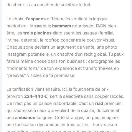
du check-in au coucher de soleil sur le toit.
Le choix d’
espaces
différenciés soutient la logique
marketing : le
spa
et le
hammam
nourrissent l’ADN bien-
être, les
trois piscines
élargissent les usages (familial,
intime, détente), le rooftop concentre le pouvoir visuel.
Chaque zone devient un argument de vente, une photo
Instagram potentielle, un chapitre d’un récit global. Tu peux
faire la même chose dans ton business : cartographie les
“moments forts” de ton expérience et transforme-les en
“preuves” visibles de ta promesse.
La tarification vient ensuite. Ici, la fourchette de prix
(environ
224–440 €
) sert la sélectivité sans couper l’accès.
Ce n’est pas un palace inabordable, c’est un
riad
premium
qui s’adresse à ceux qui veulent de la qualité, du calme et
une
ambiance
soignée. Côté stratégie, on peut imaginer
une tarification dynamique en trois paliers : hors-saison
pour attirer, cœur de saison pour optimiser le revenu, et