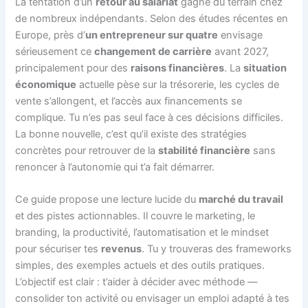
La tentation d’un
retour au salariat
gagne du terrain chez
de nombreux indépendants. Selon des études récentes en
Europe, près d’
un entrepreneur sur quatre
envisage
sérieusement ce
changement de carrière
avant 2027,
principalement pour des
raisons financières
. La
situation
économique
actuelle pèse sur la trésorerie, les cycles de
vente s’allongent, et l’accès aux financements se
complique. Tu n’es pas seul face à ces décisions difficiles.
La bonne nouvelle, c’est qu’il existe des stratégies
concrètes pour retrouver de la
stabilité financière
sans
renoncer à l’autonomie qui t’a fait démarrer.
Ce guide propose une lecture lucide du
marché du travail
et des pistes actionnables. Il couvre le marketing, le
branding, la productivité, l’automatisation et le mindset
pour sécuriser tes
revenus
. Tu y trouveras des frameworks
simples, des exemples actuels et des outils pratiques.
L’objectif est clair : t’aider à décider avec méthode —
consolider ton activité ou envisager un emploi adapté à tes