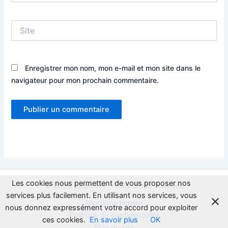
Site
Enregistrer mon nom, mon e-mail et mon site dans le
navigateur pour mon prochain commentaire.
Les cookies nous permettent de vous proposer nos
© 2026 Salon HK - Tous droits réservés
services plus facilement. En utilisant nos services, vous
Mentions légales
nous donnez expressément votre accord pour exploiter
Politique de confidentialité
ces cookies.
En savoir plus
OK
Plan du site