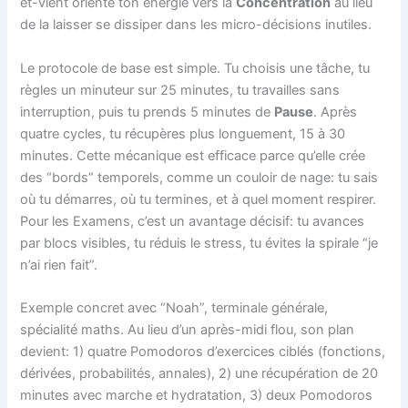
et-vient oriente ton énergie vers la
Concentration
au lieu
de la laisser se dissiper dans les micro-décisions inutiles.
Le protocole de base est simple. Tu choisis une tâche, tu
règles un minuteur sur 25 minutes, tu travailles sans
interruption, puis tu prends 5 minutes de
Pause
. Après
quatre cycles, tu récupères plus longuement, 15 à 30
minutes. Cette mécanique est efficace parce qu’elle crée
des “bords” temporels, comme un couloir de nage: tu sais
où tu démarres, où tu termines, et à quel moment respirer.
Pour les Examens, c’est un avantage décisif: tu avances
par blocs visibles, tu réduis le stress, tu évites la spirale “je
n’ai rien fait”.
Exemple concret avec “Noah”, terminale générale,
spécialité maths. Au lieu d’un après-midi flou, son plan
devient: 1) quatre Pomodoros d’exercices ciblés (fonctions,
dérivées, probabilités, annales), 2) une récupération de 20
minutes avec marche et hydratation, 3) deux Pomodoros