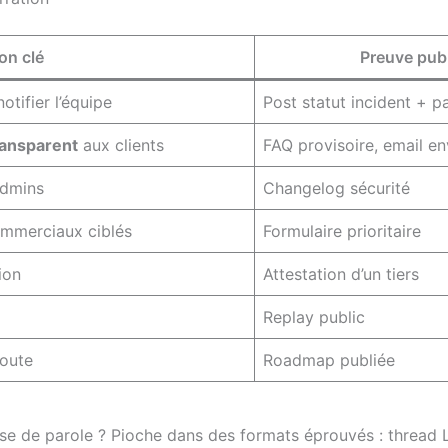
on clé
Preuve pub
notifier l’équipe
Post statut incident + 
ansparent
aux clients
FAQ provisoire, email e
admins
Changelog sécurité
ommerciaux ciblés
Formulaire prioritaire
ion
Attestation d’un tiers
Replay public
route
Roadmap publiée
prise de parole ? Pioche dans des formats éprouvés : thread