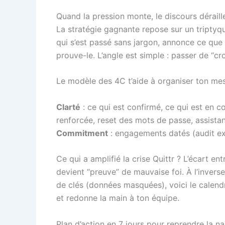
Quand la pression monte, le discours déraill
La stratégie gagnante repose sur un triptyq
qui s’est passé sans jargon, annonce ce que 
prouve-le. L’angle est simple : passer de “cr
Le modèle des 4C t’aide à organiser ton me
Clarté
: ce qui est confirmé, ce qui est en c
renforcée, reset des mots de passe, assista
Commitment
: engagements datés (audit ext
Ce qui a amplifié la crise Quittr ? L’écart e
devient “preuve” de mauvaise foi. À l’inverse
de clés (données masquées), voici le calendri
et redonne la main à ton équipe.
Plan d’action en 7 jours pour reprendre la na