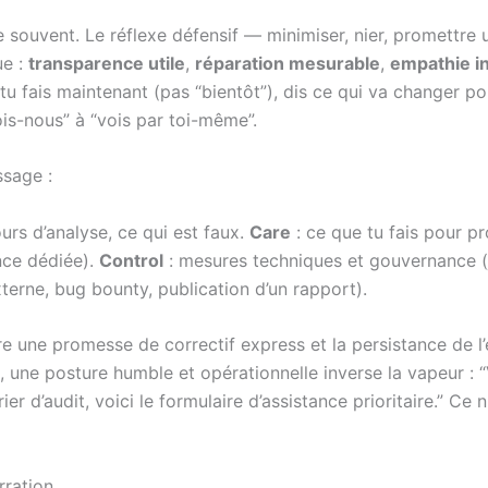
e souvent. Le réflexe défensif — minimiser, nier, promettre 
ue :
transparence utile
,
réparation mesurable
,
empathie i
tu fais maintenant (pas “bientôt”), dis ce qui va changer p
ois-nous” à “vois par toi-même”.
ssage :
ours d’analyse, ce qui est faux.
Care
: ce que tu fais pour p
nce dédiée).
Control
: mesures techniques et gouvernance (j
erne, bug bounty, publication d’un rapport).
ntre une promesse de correctif express et la persistance de l
, une posture humble et opérationnelle inverse la vapeur : “
er d’audit, voici le formulaire d’assistance prioritaire.” Ce
rration