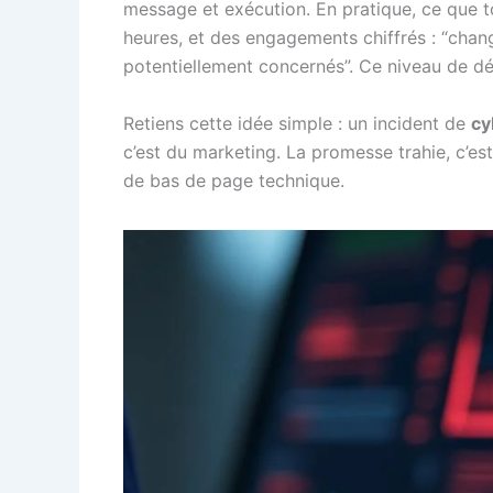
message et exécution. En pratique, ce que ton
heures, et des engagements chiffrés : “chan
potentiellement concernés”. Ce niveau de dét
Retiens cette idée simple : un incident de
cy
c’est du marketing. La promesse trahie, c’es
de bas de page technique.