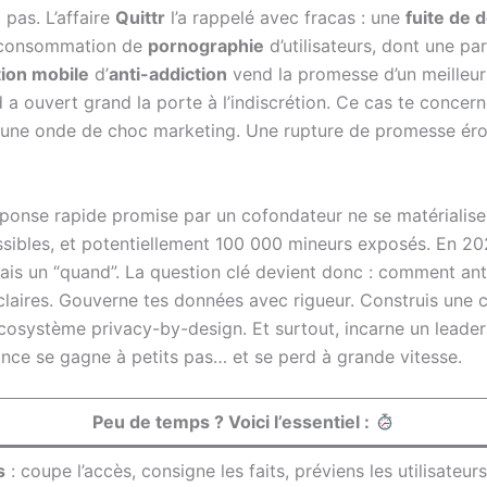
pas. L’affaire
Quittr
l’a rappelé avec fracas : une
fuite de 
a consommation de
pornographie
d’utilisateurs, dont une pa
tion mobile
d’
anti-addiction
vend la promesse d’un meilleur 
a ouvert grand la porte à l’indiscrétion. Ce cas te concerne
st une onde de choc marketing. Une rupture de promesse ér
 réponse rapide promise par un cofondateur ne se matérialise
ssibles, et potentiellement 100 000 mineurs exposés. En 202
 mais un “quand”. La question clé devient donc : comment an
t claires. Gouverne tes données avec rigueur. Construis une
ystème privacy-by-design. Et surtout, incarne un leadership
iance se gagne à petits pas… et se perd à grande vitesse.
Peu de temps ? Voici l’essentiel :
s
: coupe l’accès, consigne les faits, préviens les utilisateurs