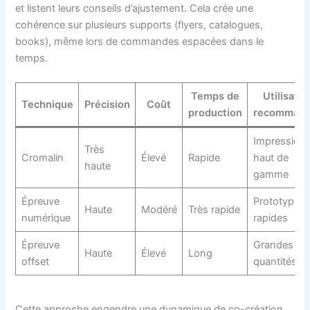
et listent leurs conseils d’ajustement. Cela crée une
cohérence sur plusieurs supports (flyers, catalogues,
books), même lors de commandes espacées dans le
temps.
Temps de
Utilisatio
Technique
Précision
Coût
production
recomman
Impression
Très
Cromalin
Élevé
Rapide
haut de
haute
gamme
Épreuve
Prototypes
Haute
Modéré
Très rapide
numérique
rapides
Épreuve
Grandes
Haute
Élevé
Long
offset
quantités
Cette approche engendre une dynamique de co-création