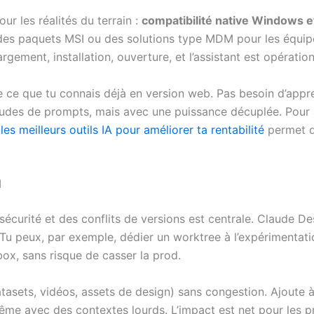
ur les réalités du terrain :
compatibilité native Windows 
ec des paquets MSI ou des solutions type MDM pour les équip
ement, installation, ouverture, et l’assistant est opération
 de ce que tu connais déjà en version web. Pas besoin d’appr
des de prompts, mais avec une puissance décuplée. Pour all
e
les meilleurs outils IA pour améliorer ta rentabilité
permet d
M
 sécurité et des conflits de versions est centrale. Claude D
le. Tu peux, par exemple, dédier un worktree à l’expérimentat
box, sans risque de casser la prod.
atasets, vidéos, assets de design) sans congestion. Ajoute 
même avec des contextes lourds. L’impact est net pour les pr