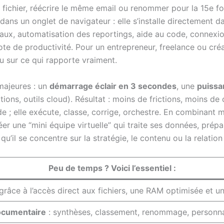
fichier, réécrire le même email ou renommer pour la 15e fo
ans un onglet de navigateur : elle s’installe directement dan
ocaux, automatisation des reportings, aide au code, connexio
ote de productivité. Pour un entrepreneur, freelance ou créa
u sur ce qui rapporte vraiment.
majeures : un
démarrage éclair en 3 secondes
, une
puissa
ations, outils cloud). Résultat : moins de frictions, moins de
de ; elle exécute, classe, corrige, orchestre. En combinan
er une “mini équipe virtuelle” qui traite ses données, prépa
u’il se concentre sur la stratégie, le contenu ou la relation 
Peu de temps ? Voici l’essentiel :
grâce à l’accès direct aux fichiers, une RAM optimisée et 
ocumentaire
: synthèses, classement, renommage, personna