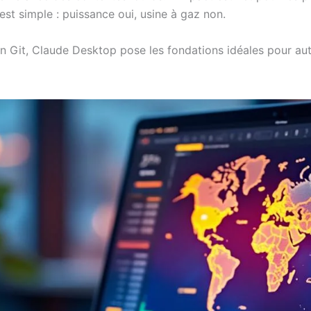
st simple : puissance oui, usine à gaz non.
ion Git, Claude Desktop pose les fondations idéales pour au