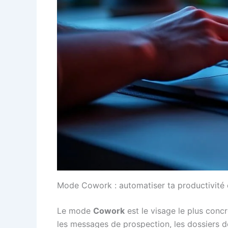
Mode Cowork : automatiser ta productivité 
Le mode
Cowork
est le visage le plus concr
les messages de prospection, les dossiers de