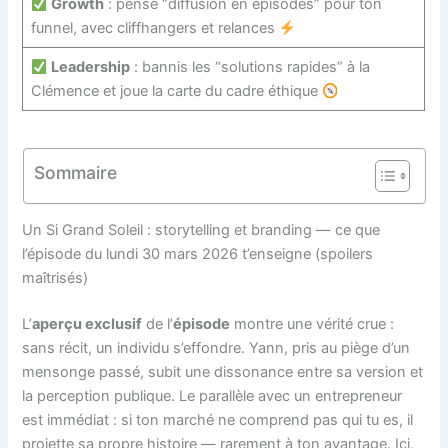
Growth
: pense “diffusion en épisodes” pour ton
funnel, avec cliffhangers et relances
Leadership
: bannis les “solutions rapides” à la
Clémence et joue la carte du cadre éthique
Sommaire
Un Si Grand Soleil : storytelling et branding — ce que
l’épisode du lundi 30 mars 2026 t’enseigne (spoilers
maîtrisés)
L’
aperçu exclusif
de l’
épisode
montre une vérité crue :
sans récit, un individu s’effondre. Yann, pris au piège d’un
mensonge passé, subit une dissonance entre sa version et
la perception publique. Le parallèle avec un entrepreneur
est immédiat : si ton marché ne comprend pas qui tu es, il
projette sa propre histoire — rarement à ton avantage. Ici,