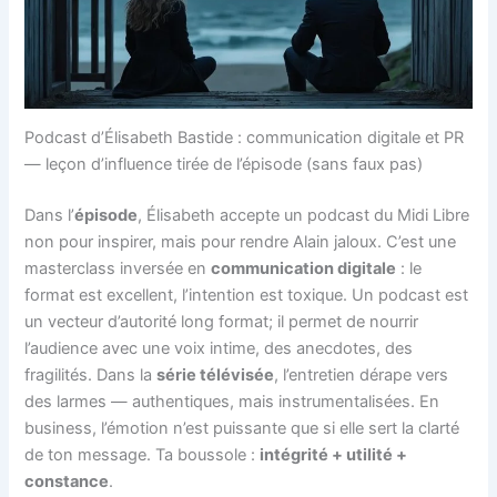
Podcast d’Élisabeth Bastide : communication digitale et PR
— leçon d’influence tirée de l’épisode (sans faux pas)
Dans l’
épisode
, Élisabeth accepte un podcast du Midi Libre
non pour inspirer, mais pour rendre Alain jaloux. C’est une
masterclass inversée en
communication digitale
: le
format est excellent, l’intention est toxique. Un podcast est
un vecteur d’autorité long format; il permet de nourrir
l’audience avec une voix intime, des anecdotes, des
fragilités. Dans la
série télévisée
, l’entretien dérape vers
des larmes — authentiques, mais instrumentalisées. En
business, l’émotion n’est puissante que si elle sert la clarté
de ton message. Ta boussole :
intégrité + utilité +
constance
.