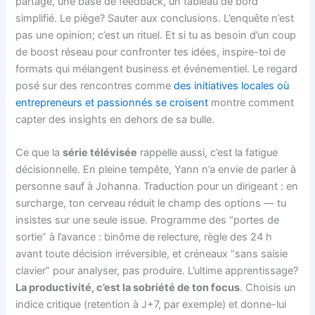
partagé, une base de feedback, un tableau de bord
simplifié. Le piège? Sauter aux conclusions. L’enquête n’est
pas une opinion; c’est un rituel. Et si tu as besoin d’un coup
de boost réseau pour confronter tes idées, inspire-toi de
formats qui mélangent business et événementiel. Le regard
posé sur des rencontres comme
des initiatives locales où
entrepreneurs et passionnés se croisent
montre comment
capter des insights en dehors de sa bulle.
Ce que la
série télévisée
rappelle aussi, c’est la fatigue
décisionnelle. En pleine tempête, Yann n’a envie de parler à
personne sauf à Johanna. Traduction pour un dirigeant : en
surcharge, ton cerveau réduit le champ des options — tu
insistes sur une seule issue. Programme des “portes de
sortie” à l’avance : binôme de relecture, règle des 24 h
avant toute décision irréversible, et créneaux “sans saisie
clavier” pour analyser, pas produire. L’ultime apprentissage?
La productivité, c’est la sobriété de ton focus
. Choisis un
indice critique (retention à J+7, par exemple) et donne-lui