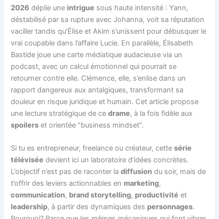
2026
déplie une
intrigue
sous haute intensité : Yann,
déstabilisé par sa rupture avec Johanna, voit sa réputation
vaciller tandis qu’Élise et Akim s’unissent pour débusquer le
vrai coupable dans l’affaire Lucie. En parallèle, Élisabeth
Bastide joue une carte médiatique audacieuse via un
podcast, avec un calcul émotionnel qui pourrait se
retourner contre elle. Clémence, elle, s’enlise dans un
rapport dangereux aux antalgiques, transformant sa
douleur en risque juridique et humain. Cet article propose
une lecture stratégique de ce
drame
, à la fois fidèle aux
spoilers
et orientée “business mindset”.
Si tu es entrepreneur, freelance ou créateur, cette
série
télévisée
devient ici un laboratoire d’idées concrètes.
L’objectif n’est pas de raconter la
diffusion
du soir, mais de
t’offrir des leviers actionnables en
marketing
,
communication
,
brand storytelling
,
productivité
et
leadership
, à partir des dynamiques des
personnages
.
Pourquoi? Parce que les mêmes mécaniques qui font vibrer