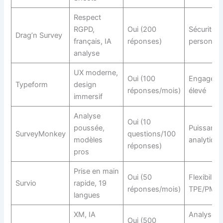
Respect
RGPD,
Oui (200
Sécurité e
Drag’n Survey
français, IA
réponses)
personnal
analyse
UX moderne,
Oui (100
Engagem
Typeform
design
réponses/mois)
élevé
immersif
Analyse
Oui (10
poussée,
Puissance
SurveyMonkey
questions/100
modèles
analytique
réponses)
pros
Prise en main
Oui (50
Flexibilité
Survio
rapide, 19
réponses/mois)
TPE/PME
langues
XM, IA
Analyse
Oui (500