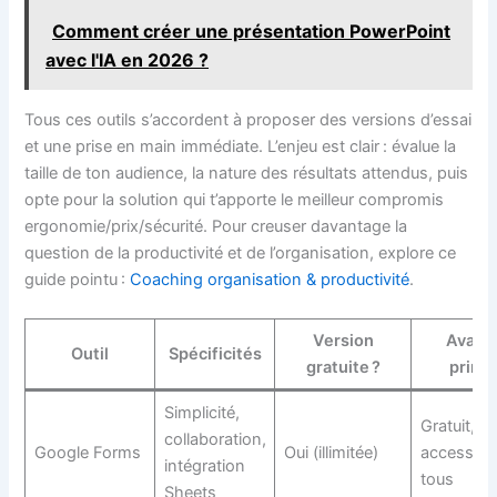
Comment créer une présentation PowerPoint
avec l'IA en 2026 ?
Tous ces outils s’accordent à proposer des versions d’essai
et une prise en main immédiate. L’enjeu est clair : évalue la
taille de ton audience, la nature des résultats attendus, puis
opte pour la solution qui t’apporte le meilleur compromis
ergonomie/prix/sécurité. Pour creuser davantage la
question de la productivité et de l’organisation, explore ce
guide pointu :
Coaching organisation & productivité
.
Version
Avant
Outil
Spécificités
gratuite ?
princi
Simplicité,
Gratuit,
collaboration,
Google Forms
Oui (illimitée)
accessible
intégration
tous
Sheets