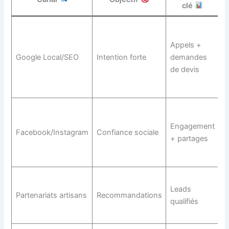
clé
D
n
Appels +
t
Google Local/SEO
Intention forte
demandes
r
de devis
s
O
A
+
Engagement
Facebook/Instagram
Confiance sociale
p
+ partages
t
C
Leads
a
Partenariats artisans
Recommandations
qualifiés
d
c