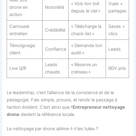
« Vois ton toit
Vues +
drone en
Notoriété
depuis le ciel »
partages
action
Carrousel
« Télécharge la
Saves +
Crédibilité
entretien
check-list »
clics
Témoignage
« Demande ton
Confiance
Leads
client
audit »
Leads
« Réserve un
Live Q/R
RDV pris
chauds
créneau »
Le leadership, c’est l’alliance de la constance et de la
pédagogie. Fais simple, prouve, et rends le passage à
l’action évident. C’est ainsi que l’
Entrepreneur nettoyage
drone
devient la référence locale.
Le nettoyage par drone abîme-t-il les tuiles ?