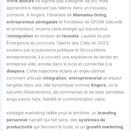
Vivre ailleurs
ne signifie pas s’éloigner de soi, mais
apprendre à déployer ses talents dans un nouveau
contexte. À Angers, l’itinéraire de
Mamadou Gning
,
entrepreneur sénégalais
et fondateur de GPS49 (sécurité
et protection), incarne cette énergie qui transforme
l’
immigration
en moteur de
réussite
. Lauréat du prix
Émergence du concours Talents des Cités en 2023,
soutenu par la puissance publique et l’écosystème
entrepreneurial, il a converti une expérience de terrain en
entreprise utile, ancrée dans le local et connectée à la
diaspora
. Cette trajectoire éclaire un enjeu central:
comment articuler
intégration
,
entrepreneuriat
et impact
tangible dans une ville dynamique comme
Angers
, où la
sécurité d’événements, de commerces et de sites sensibles
exige savoir-faire, fiabilité et communication claire.
stratégie marketing taillée pour le territoire, un
branding
personnel
narratif qui fait sens, des
systèmes de
productivité
qui tiennent la route, et un
growth marketing