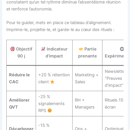
constatent qu’un tel rythme diminue l’absentéisme réunion
et renforce l’autonomie.
Pour te guider, mets en place ce tableau d’alignement.
Imprime-le, projette-le, et garde-le au cœur des rituels :
Objectif
Indicateur
Partie
90 j
d’impact
prenante
Expérimenta
Newsletter
Réduire le
+20 % rétention
Marketing +
“Preuves
CAC
client
Sales
d’impact”
-25 %
Améliorer
RH +
Rituels 15’ s
signalements
QVT
Managers
écran
RPS
-15 %
Décarboner
Ops +
Optimisation