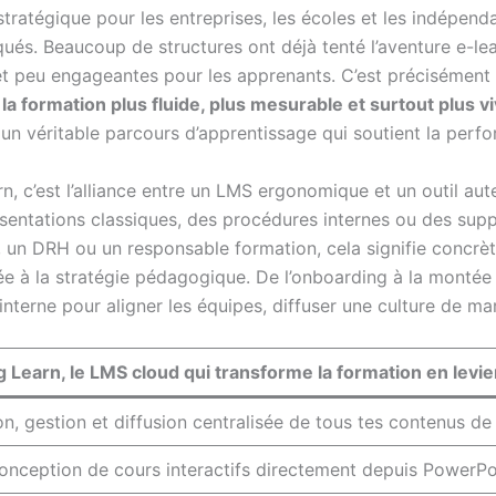
stratégique pour les entreprises, les écoles et les indépend
qués. Beaucoup de structures ont déjà tenté l’aventure e-le
r et peu engageantes pour les apprenants. C’est précisément 
 formation plus fluide, plus mesurable et surtout plus v
 un véritable parcours d’apprentissage qui soutient la perf
n, c’est l’alliance entre un LMS ergonomique et un outil au
entations classiques, des procédures internes ou des sup
ur, un DRH ou un responsable formation, cela signifie concr
rée à la stratégie pédagogique. De l’onboarding à la monté
terne pour aligner les équipes, diffuser une culture de marq
ng Learn, le LMS cloud qui transforme la formation en levi
on, gestion et diffusion centralisée de tous tes contenus de
onception de cours interactifs directement depuis PowerPoin