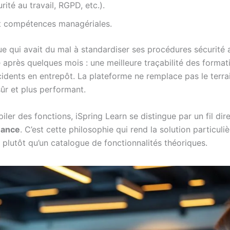
ité au travail, RGPD, etc.).
et compétences managériales.
que qui avait du mal à standardiser ses procédures sécurité
 après quelques mois : une meilleure traçabilité des format
idents en entrepôt. La plateforme ne remplace pas le terrain
sûr et plus performant.
r des fonctions, iSpring Learn se distingue par un fil dire
mance
. C’est cette philosophie qui rend la solution particu
s plutôt qu’un catalogue de fonctionnalités théoriques.