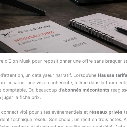
re d’Elon Musk pour repositionner une offre sans braquer se
d’attention, un catalyseur narratif. Lorsqu’une
Hausse tarifa
on : incarner une vision cohérente, même dans la tourmente. Si
ne comptable. Or, beaucoup d’
abonnés mécontents
réagisse
juger la fiche prix.
e connectivité pour sites événementiels et
réseaux privés
te
dent technique résolu. Son choix : un récit en trois actes. A
flèche, renforts d’infrastructure, qualité sous contrôle). Ac