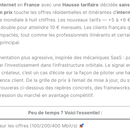
nternet
en
France
avec une
Hausse tarifaire
décidée
sans
n prix
touche les offres résidentielles et itinérantes d’
intern
 mondiale à huit chiffres. Les nouveaux tarifs — +5 à +6 
double pour atteindre 10 € mensuels. Les clients français qui
s impactés, tout comme les professionnels itinérants et cert
principal.
gmentation plus agressive, inspirée des mécaniques SaaS : 
 l’investissement dans l’infrastructure orbitale. Le signal e
créateur, c’est un cas d’école sur la façon de piloter une ha
ce client. De la grille de prix à l’email de mise à jour, du s
u trouveras ci-dessous des repères concrets, des frameworks
pression du marché en avantage compétitif.
Peu de temps ? Voici l’essentiel :
sur les offres (100/200/400 Mbit/s)