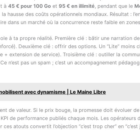
nt à
45 € pour 100 Go
et
95 € en illimité
, pendant que le
Mo
à la hausse des coûts opérationnels mondiaux. Résultat : l’e
faire dans un marché où la concurrence reste faible en zones
le à ta propre réalité. Première clé : bâtir une narration d
forcé). Deuxième clé : offrir des options. Un “Lite” moins c
e + extension de service). Troisième clé : outiller la com
on. Ce n’est pas un spam ; c’est un accompagnement pédagog
obilisent avec dynamisme | Le Maine Libre
de valeur. Si le prix bouge, la promesse doit évoluer de c
ou KPI de performance publiés chaque mois. Les opérateurs
 ces atouts convertit l’objection “c’est trop cher” en “c’est ju