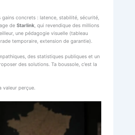
gains concrets : latence, stabilité, sécurité,
image de
Starlink
, qui revendique des millions
eilleur, une pédagogie visuelle (tableau
grade temporaire, extension de garantie).
mpathiques, des statistiques publiques et un
roposer des solutions. Ta boussole, c’est la
a valeur perçue.