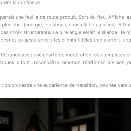
garder la confiance
erais une feuille de route produit. Sors du flou. Affiche les 
plus cher (énergie, logistique, constellation, pièces). À l’
es choix structurants. Le pire angle serait le silence ; le m
ons) et un geste envers les clients fidèles (mois offert, up
x ? Réponds avec une charte de modération, des templates e
ques le font : reconnaître l’émotion, réaffirmer la vision, p
se ; on orchestre une expérience de transition, tournée vers l