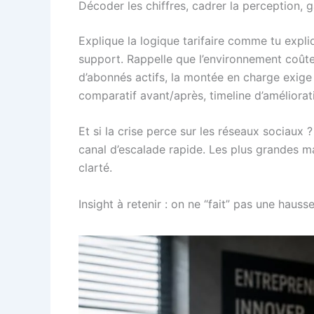
Décoder les chiffres, cadrer la perception, 
Explique la logique tarifaire comme tu expliqu
support. Rappelle que l’environnement coûte 
d’abonnés actifs, la montée en charge exige d
comparatif avant/après, timeline d’améliorati
Et si la crise perce sur les réseaux sociau
canal d’escalade rapide. Les plus grandes mar
clarté.
Insight à retenir : on ne “fait” pas une haus