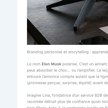
Branding personnel et storytelling : apprend
Le nom
Elon Musk
polarise. C’est un aimant 
peut absorber le choc… ou l’amplifier. La leç
entoure l’annonce compte autant que la lig
(promesse perçue, surprise, équité) avant de 
Imagine Lina, fondatrice d’un service B2B d
racontée détruit plus de confiance qu’un inci
hors fibre). Acte 2, la contrainte (coûts en 