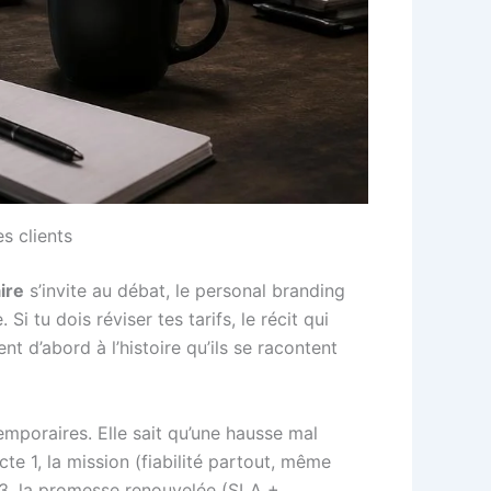
s clients
ire
s’invite au débat, le personal branding
 tu dois réviser tes tarifs, le récit qui
nt d’abord à l’histoire qu’ils se racontent
mporaires. Elle sait qu’une hausse mal
cte 1, la mission (fiabilité partout, même
te 3, la promesse renouvelée (SLA +