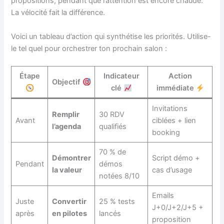
propositions, pendant que l’attention est encore chaude.
La vélocité fait la différence.
Voici un tableau d’action qui synthétise les priorités. Utilise-
le tel quel pour orchestrer ton prochain salon :
Étape
Indicateur
Action
Objectif
clé
immédiate
Invitations
Remplir
30 RDV
Avant
ciblées + lien
l’agenda
qualifiés
booking
70 % de
Démontrer
Script démo +
Pendant
démos
la valeur
cas d’usage
notées 8/10
Emails
Juste
Convertir
25 % tests
J+0/J+2/J+5 +
après
en pilotes
lancés
proposition