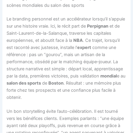
scènes mondiales du salon des sports
Le branding personnel est un accélérateur lorsqu’il s’appuie
sur une histoire vraie. Ici, le récit part de
Perpignan
et de
Saint-Laurent-de-la-Salanque, traverse les capitales
européennes, et aboutit face à la
NBA
. Ce trajet, lorsqu’il
est raconté avec justesse, installe l’
expert
comme une
référence : pas un “gourou”, mais un artisan de la
performance, obsédé par le matching équipe–joueur. La
structure narrative est simple : départ local, apprentissage
par la data, premières victoires, puis validation
mondial
e au
salon des sports
de
Boston
. Résultat : une mémoire plus
forte chez tes prospects et une confiance plus facile à
obtenir.
Un bon storytelling évite l’auto-célébration. Il est tourné
vers les bénéfices clients. Exemples parlants : “une équipe
ayant raté deux playoffs, puis revenue en course grâce à
une rotation reconfigurée”, “un agent parvenant à valoriser