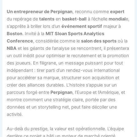
Un entrepreneur de Perpignan
, reconnu comme
expert
du repérage de
talents
en
basket-ball
à l’échelle
mondial
e,
s’apprête à briller lors d’un
événement sportif
majeur à
Boston
. Invité à la
MIT Sloan Sports Analytics
Conference
, considérée comme le
salon des sports
où la
NBA
et les géants de l’analyse se rencontrent, il présentera
un outil inédit pour optimiser le recrutement et la promotion
des joueurs. En filigrane, un message puissant pour tout
indépendant : tirer parti d’un rendez-vous international
pour accélérer sa marque, structurer son acquisition et
créer des alliances durables. L’histoire s’appuie sur un
parcours forgé entre
Perpignan
, l’Europe et l’Amérique, et
montre comment une stratégie claire, portée par des
données et un storytelling net, peut faire décoller une
activité.
Au-delà du prestige, la valeur est opérationnelle. L’équipe
derrière ce projet a bâti un moteur de marché orienté