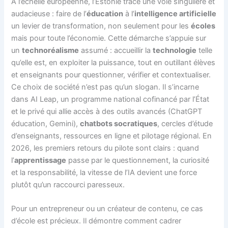
À l’échelle européenne, l’Estonie trace une voie singulière et
audacieuse : faire de l’
éducation
à l’
intelligence artificielle
un levier de transformation, non seulement pour les
écoles
mais pour toute l’économie. Cette démarche s’appuie sur
un
technoréalisme
assumé : accueillir la
technologie
telle
qu’elle est, en exploiter la puissance, tout en outillant élèves
et enseignants pour questionner, vérifier et contextualiser.
Ce choix de société n’est pas qu’un slogan. Il s’incarne
dans AI Leap, un programme national cofinancé par l’État
et le privé qui allie accès à des outils avancés (ChatGPT
éducation, Gemini),
chatbots socratiques
, cercles d’étude
d’enseignants, ressources en ligne et pilotage régional. En
2026, les premiers retours du pilote sont clairs : quand
l’
apprentissage
passe par le questionnement, la curiosité
et la responsabilité, la vitesse de l’IA devient une force
plutôt qu’un raccourci paresseux.
Pour un entrepreneur ou un créateur de contenu, ce cas
d’école est précieux. Il démontre comment cadrer