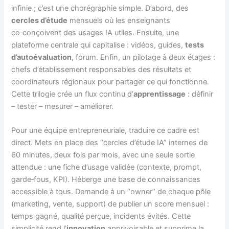
infinie ; c’est une chorégraphie simple. D’abord, des
cercles d’étude
mensuels où les enseignants
co‑conçoivent des usages IA utiles. Ensuite, une
plateforme centrale qui capitalise : vidéos, guides,
tests
d’autoévaluation
, forum. Enfin, un pilotage à deux étages :
chefs d’établissement responsables des résultats et
coordinateurs régionaux pour partager ce qui fonctionne.
Cette trilogie crée un flux continu d’
apprentissage
: définir
– tester – mesurer – améliorer.
Pour une équipe entrepreneuriale, traduire ce cadre est
direct. Mets en place des “cercles d’étude IA” internes de
60 minutes, deux fois par mois, avec une seule sortie
attendue : une fiche d’usage validée (contexte, prompt,
garde‑fous, KPI). Héberge une base de connaissances
accessible à tous. Demande à un “owner” de chaque pôle
(marketing, vente, support) de publier un score mensuel :
temps gagné, qualité perçue, incidents évités. Cette
simplicité rend l’
innovation
apprivoisable et supprime la