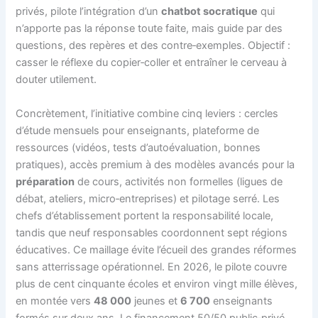
privés, pilote l’intégration d’un
chatbot socratique
qui
n’apporte pas la réponse toute faite, mais guide par des
questions, des repères et des contre‑exemples. Objectif :
casser le réflexe du copier‑coller et entraîner le cerveau à
douter utilement.
Concrètement, l’initiative combine cinq leviers : cercles
d’étude mensuels pour enseignants, plateforme de
ressources (vidéos, tests d’autoévaluation, bonnes
pratiques), accès premium à des modèles avancés pour la
préparation
de cours, activités non formelles (ligues de
débat, ateliers, micro‑entreprises) et pilotage serré. Les
chefs d’établissement portent la responsabilité locale,
tandis que neuf responsables coordonnent sept régions
éducatives. Ce maillage évite l’écueil des grandes réformes
sans atterrissage opérationnel. En 2026, le pilote couvre
plus de cent cinquante écoles et environ vingt mille élèves,
en montée vers
48 000
jeunes et
6 700
enseignants
formés sur deux ans. Le financement 50/50 public‑privé