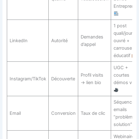
Entrepreneu
1 post
quali/jour
Demandes
LinkedIn
Autorité
ouvré +
d’appel
carrousel
éducatif
UGC +
Profil visits
courtes
Instagram/TikTok
Découverte
→ lien bio
démos vidé
Séquence 5
emails
Email
Conversion
Taux de clic
“problème 
solution”
Webinaire