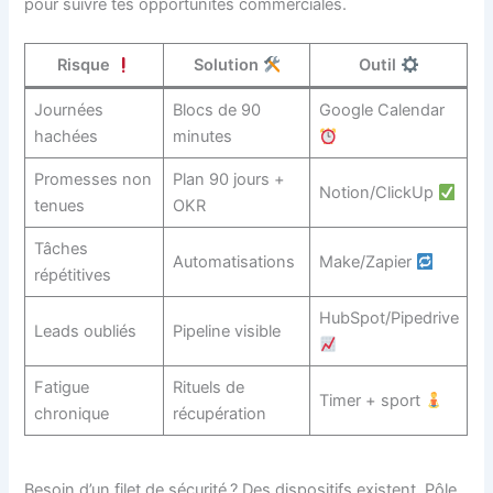
pour suivre tes opportunités commerciales.
Risque
Solution
Outil
Journées
Blocs de 90
Google Calendar
hachées
minutes
Promesses non
Plan 90 jours +
Notion/ClickUp
tenues
OKR
Tâches
Automatisations
Make/Zapier
répétitives
HubSpot/Pipedrive
Leads oubliés
Pipeline visible
Fatigue
Rituels de
Timer + sport
chronique
récupération
Besoin d’un filet de sécurité ? Des dispositifs existent. Pôle