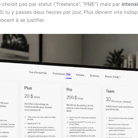
se choisit pas par statut (“freelance”, “PME”) mais par
intens
i tu y passes deux heures par jour, Plus devient vite indisp
cent à se justifier.