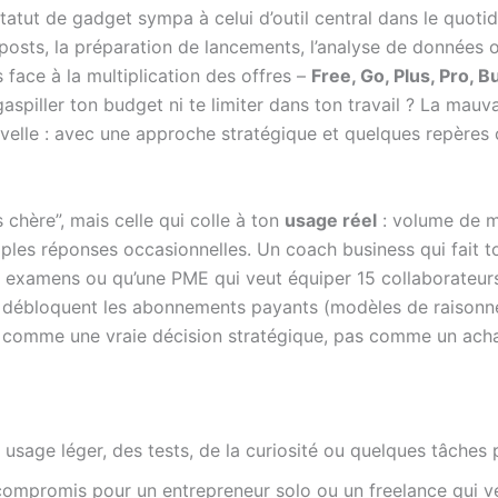
tut de gadget sympa à celui d’outil central dans le quotid
posts, la préparation de lancements, l’analyse de données o
 face à la multiplication des offres –
Free, Go, Plus, Pro, B
iller ton budget ni te limiter dans ton travail ? La mauvais
uvelle : avec une approche stratégique et quelques repères 
s chère”, mais celle qui colle à ton
usage réel
: volume de me
ples réponses occasionnelles. Un coach business qui fait to
examens ou qu’une PME qui veut équiper 15 collaborateurs. L
e débloquent les abonnements payants (modèles de raison
ix comme une vraie décision stratégique, pas comme un acha
usage léger, des tests, de la curiosité ou quelques tâches 
 compromis pour un entrepreneur solo ou un freelance qui ve