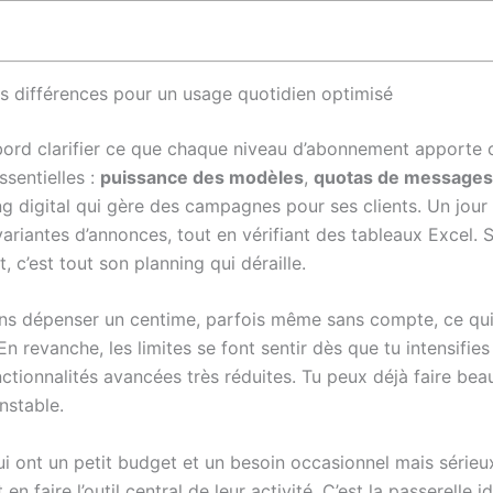
s différences pour un usage quotidien optimisé
abord clarifier ce que chaque niveau d’abonnement apporte 
sentielles :
puissance des modèles
,
quotas de messages
ng digital qui gère des campagnes pour ses clients. Un jour
variantes d’annonces, tout en vérifiant des tableaux Excel. 
t, c’est tout son planning qui déraille.
ns dépenser un centime, parfois même sans compte, ce qui es
n revanche, les limites se font sentir dès que tu intensifie
nctionnalités avancées très réduites. Tu peux déjà faire bea
nstable.
i ont un petit budget et un besoin occasionnel mais sérieux 
faire l’outil central de leur activité. C’est la passerelle id