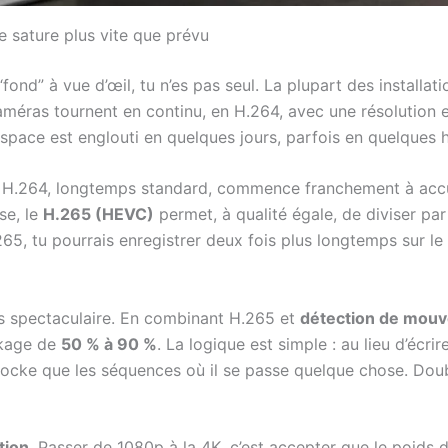
e sature plus vite que prévu
“fond” à vue d’œil, tu n’es pas seul. La plupart des installa
caméras tournent en continu, en H.264, avec une résolution 
espace est englouti en quelques jours, parfois en quelques he
e H.264, longtemps standard, commence franchement à acc
se, le
H.265 (HEVC)
permet, à qualité égale, de diviser par
65, tu pourrais enregistrer deux fois plus longtemps sur l
lus spectaculaire. En combinant H.265 et
détection de mou
ckage de
50 % à 90 %
. La logique est simple : au lieu d’écr
stocke que les séquences où il se passe quelque chose. Dou
tion
. Passer de 1080p à la 4K, c’est accepter que le poids 