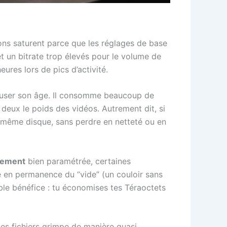
tions saturent parce que les réglages de base
et un bitrate trop élevés pour le volume de
ures lors de pics d’activité.
user son âge. Il consomme beaucoup de
 deux le poids des vidéos. Autrement dit, si
e même disque, sans perdre en netteté ou en
vement
bien paramétrée, certaines
ire en permanence du “vide” (un couloir sans
ble bénéfice : tu économises tes Téraoctets
des fichiers grimpe de manière quasi