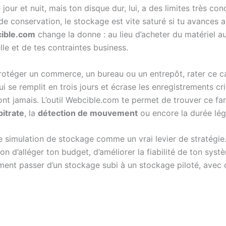
our et nuit, mais ton disque dur, lui, a des limites très con
e conservation, le stockage est vite saturé si tu avances 
cible.com
change la donne : au lieu d’acheter du matériel a
elle et de tes contraintes business.
otéger un commerce, un bureau ou un entrepôt, rater ce calc
ui se remplit en trois jours et écrase les enregistrements cr
nt jamais. L’outil Webcible.com te permet de trouver ce fam
bitrate
, la
détection de mouvement
ou encore la durée lég
 simulation de stockage comme un vrai levier de stratégie. 
on d’alléger ton budget, d’améliorer la fiabilité de ton syst
ment passer d’un stockage subi à un stockage piloté, avec 