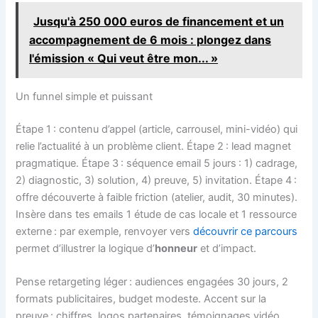
Jusqu'à 250 000 euros de financement et un
accompagnement de 6 mois : plongez dans
l'émission « Qui veut être mon... »
Un funnel simple et puissant
Étape 1 : contenu d’appel (article, carrousel, mini-vidéo) qui
relie l’actualité à un problème client. Étape 2 : lead magnet
pragmatique. Étape 3 : séquence email 5 jours : 1) cadrage,
2) diagnostic, 3) solution, 4) preuve, 5) invitation. Étape 4 :
offre découverte à faible friction (atelier, audit, 30 minutes).
Insère dans tes emails 1 étude de cas locale et 1 ressource
externe : par exemple, renvoyer vers
découvrir ce parcours
permet d’illustrer la logique d’
honneur
et d’impact.
Pense retargeting léger : audiences engagées 30 jours, 2
formats publicitaires, budget modeste. Accent sur la
preuve : chiffres, logos partenaires, témoignages vidéo.