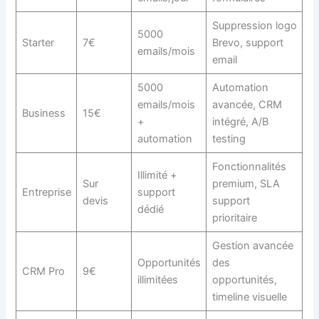
Suppression logo
5000
Starter
7€
Brevo, support
emails/mois
email
5000
Automation
emails/mois
avancée, CRM
Business
15€
+
intégré, A/B
automation
testing
Fonctionnalités
Illimité +
Sur
premium, SLA
Entreprise
support
devis
support
dédié
prioritaire
Gestion avancée
Opportunités
des
CRM Pro
9€
illimitées
opportunités,
timeline visuelle