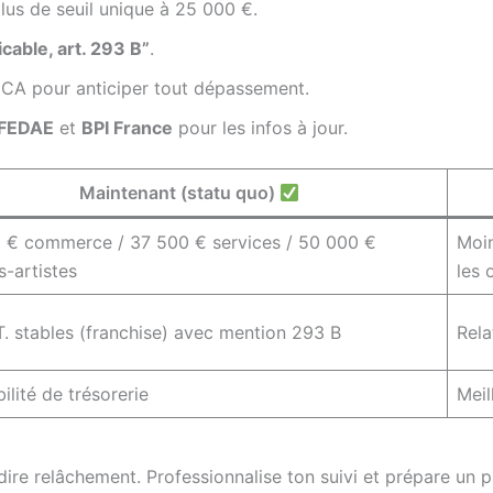
lus de seuil unique à 25 000 €.
cable, art. 293 B”
.
 CA pour anticiper tout dépassement.
FEDAE
et
BPI France
pour les infos à jour.
Maintenant (statu quo)
 € commerce / 37 500 € services / 50 000 €
Moin
s-artistes
les 
T. stables (franchise) avec mention 293 B
Rela
bilité de trésorerie
Meil
s dire relâchement. Professionnalise ton suivi et prépare un p