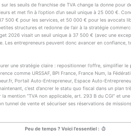
 sur les seuils de franchise de TVA change la donne pour de
térieurs et met fin à l’option d’un seuil unique à 25 000 €. Co
 500 € pour les services, et 50 000 € pour les avocats libé
petites structures et redonne de l’air à la stratégie commer
get 2026 visait un seuil unique à 37 500 € (avec une excep
ine. Les entrepreneurs peuvent donc avancer en confiance, to
er une stratégie claire : repositionner l’offre, simplifier l
éférence comme URSSAF, BPI France, France Num, la Fédérat
r.fr, Portail Auto-Entrepreneur, Espace Auto-Entrepreneur
maintenant, c’est d’ancrer le statu quo fiscal dans un plan t
 la mention “TVA non applicable, art. 293 B du CGI” et une g
n tunnel de vente et sécuriser ses réservations de missions 
Peu de temps ? Voici l’essentiel :